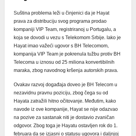
Suština problema leži u činjenici da je Hayat
prava za distribuciju svog programa prodao
kompaniji VIP Team, registriranoj u Portugalu, a
koja se dovodi u vezu s Telekomom Srbije. Iako je
Hayat imao važeći ugovor s BH Telecomom,
kompanija VIP Team je pokrenula tužbu protiv BH
Telecoma u iznosu od 25 miliona konvertibilnih
maraka, zbog navodnog kršenja autorskih prava.
Ovakav razvoj događaja doveo je BH Telecom u
nezavidnu pravnu poziciju, zbog čega su od
Hayata zatražili hitno očitovanje. Međutim, kako
navode iz ove kompanije, Hayat se nije odazvao
na pozive za sastanak niti je dostavio zvaničan
odgovor. Zbog toga je Hayatu ostavljen rok do 1.
februara da se izjasni o statusu ugovora i daljnjoj