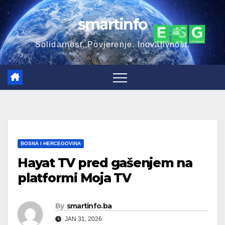
Skip
smartinfo
to
content
Solidarnost. Povjerenje. Inovativnost.
BOSNA I HERCEGOVINA
Hayat TV pred gašenjem na
platformi Moja TV
By
smartinfo.ba
JAN 31, 2026