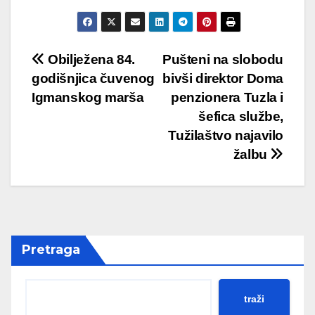
Post
Obilježena 84.
Pušteni na slobodu
godišnjica čuvenog
bivši direktor Doma
navigation
Igmanskog marša
penzionera Tuzla i
šefica službe,
Tužilaštvo najavilo
žalbu
Pretraga
traži