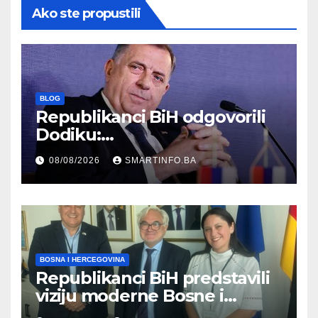
Ako ste propustili
BLOG
Republikanci BiH odgovorili
Dodiku:
Bosanskohercegovačka
08/08/2026
SMARTINFO.BA
kultura postoji i pripada svim
građanima
BOSNA I HERCEGOVINA
Republikanci BiH predstavili
viziju moderne Bosne i
Hercegovine ambasadoru