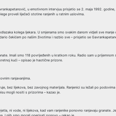
avrankapetanović, u emotivnom intervjuu prisjetio se 2. maja 1992. godine,
ge proveli liječeći stotine ranjenih u ratnim uslovima.
, odlazaka kolega ljekara. U smjenama smo svakim danom vidjeli sve manje o
 udario čekićem po našim životima i razbio sve – prisjetio se Gavrankapetan
ranate. Imali smo 118 povrijeđenih u kratkom roku. Radio sam u prijemnom
retnoj kući – opisao je haotične prizore.
sovnim ranjavanjima.
uje, bez lijekova, bez zavojnog materijala. Ranjenici su ležali po podovima
 nisu mogli nositi s prizorima – kazao je.
ni svjetla, ni vode, ni lijekova, kad vam ranjenike ponovno ranjavaju granate
ma. I njih smo morali operisati ponovo – rekao je.