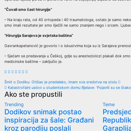
“Čuvali smo čast hirurgije”
– Na kraju rata, od 40 ortopeda i 40 traumatologa, ostalo je samo neko
smo imali rezultate jer smo liječili ne samo znanjem nego i srcem. Ljubav
“Hirurgija Sarajeva je svjetska baština”
Gavrankapetanović je govorio i o iskustvima koja su iz Sarajeva prenosi
– Sjećam se predavanja u Češkoj, gdje su anesteziolozi plakali dok smo o
medicinske baštine – zaključio je.
Post
Šmit o Dodiku: Otišao je predaleko, imam sva sredstva na stolu
Katastrofalni uslovi u studentskom domu Bjelave: ‘Pojavili su se štakor
navigation
Ako ste propustili
Trending
Teme
Dodikov snimak postao
Predsje
inspiracija za šale: Građani
Republi
kroz parodiju poslali
Garaplij