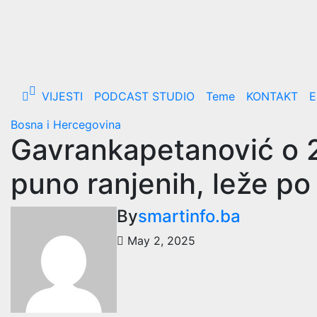
Skip
to
content
VIJESTI
PODCAST STUDIO
Teme
KONTAKT
E
Bosna i Hercegovina
Gavrankapetanović o 2. 
puno ranjenih, leže p
By
smartinfo.ba
May 2, 2025