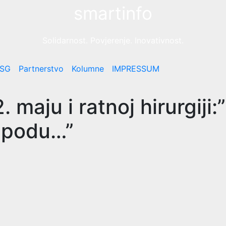
smartinfo
Solidarnost. Povjerenje. Inovativnost.
SG
Partnerstvo
Kolumne
IMPRESSUM
maju i ratnoj hirurgiji:
o podu…”