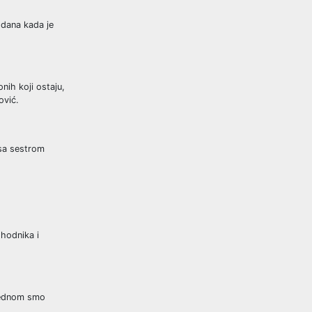
 dana kada je
nih koji ostaju,
ović.
 sa sestrom
 hodnika i
. Jednom smo