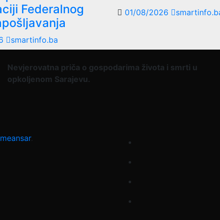
ciji Federalnog
01/08/2026
smartinfo.b
apošljavanja
26
smartinfo.ba
Nevjerovatna priča o gospodarima života i smrti u
opkoljenom Sarajevu.
meansar
.