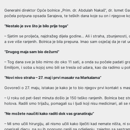
Generalni direktor Opće bolnice „Prim. dr. Abdulah Nakaš“, dr. Ismet G
počela potpuna opsada Sarajeva, te teških dana koje su on i njegove kole
“Nestalo je sve što je bilo prije toga”
– Sjetim se proljeća, najdražeg dijela godine… Ali i straha, zbunjenosti
a sve više ranjenih. Bolnica je bila prepuna. Imao sam osjećaj da je rat
“Drugog maja sam bio dežurni”
– Tog dana sve je bilo mirno do oko 11 sati, a onda su počele padati g
Emilijom, i soba u kojoj smo bili se tresla od udara, kao da radimo u pok
“Novi nivo straha – 27. maj i prvi masakr na Markalama”
Govoreći o 27. maju, istakao je kako je to bio njegov prvi kontakt s ma
– U roku od pet-šest minuta došlo je 150 teško ranjenih. Bolnica bez str
holova. Radili smo trijažu, pomagali su i ljudi koji nisu medicinari, ali se
“Ne možete naučiti kako raditi dok vas granatiraju”
– Mi smo učili hirurgiju, ali nismo učili kako liječiti kad nemate ništa, 
operisali djecu, pa su ih ponovno ranili na odjeljenju, zajedno sa sestra