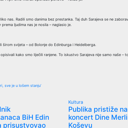
liko nas. Radili smo danima bez prestanka. Taj duh Sarajeva se ne zaborav
 prema ljudima nas je nosila – naglasio je.
li širom svijeta – od Bolonje do Edinburga i Heidelberga.
pisivali kako smo liječili ranjene. To iskustvo Sarajeva nije samo naše – to
i, sve je u lošem stanju’
Kultura
dnik
Publika pristiže na
kanaca BiH Edin
koncert Dine Merl
a prisustvovao
Koševu