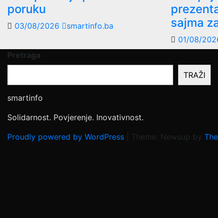
poruku
prezenta
sajma z
03/08/2026
smartinfo.ba
01/08/20
Pretraga
TRAŽI
smartinfo
Solidarnost. Povjerenje. Inovativnost.
Proudly powered by WordPress
|
Theme: Newsup by
The