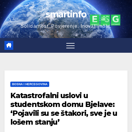
Skip
smartinfo
to
content
Solidarnost. Povjerenje. Inovativnost.
BOSNA I HERCEGOVINA
Katastrofalni uslovi u
studentskom domu Bjelave:
‘Pojavili su se štakori, sve je u
lošem stanju’