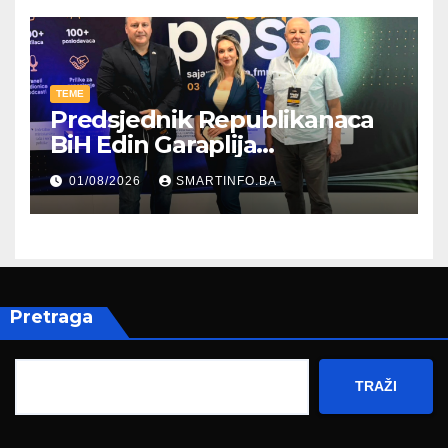
TEME
Predsjednik Republikanaca
BiH Edin Garaplija
prisustvovao prezentaciji
01/08/2026
SMARTINFO.BA
Federalnog sajma
zapošljavanja
Pretraga
TRAŽI