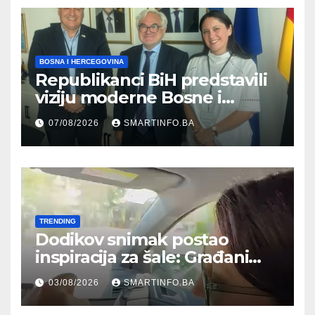
BOSNA I HERCEGOVINA
Republikanci BiH predstavili
viziju moderne Bosne i
Hercegovine ambasadoru
07/08/2026
SMARTINFO.BA
Njemačke
TRENDING
Dodikov snimak postao
inspiracija za šale: Građani
kroz parodiju poslali poruku
03/08/2026
SMARTINFO.BA