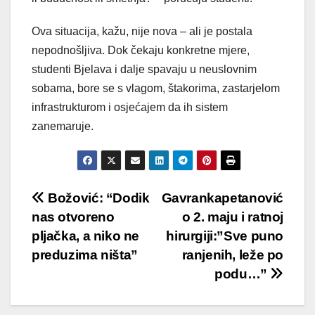
Ova situacija, kažu, nije nova – ali je postala
nepodnošljiva. Dok čekaju konkretne mjere,
studenti Bjelava i dalje spavaju u neuslovnim
sobama, bore se s vlagom, štakorima, zastarjelom
infrastrukturom i osjećajem da ih sistem
zanemaruje.
Post
Božović: “Dodik
Gavrankapetanović
nas otvoreno
o 2. maju i ratnoj
navigation
pljačka, a niko ne
hirurgiji:”Sve puno
preduzima ništa”
ranjenih, leže po
podu…”