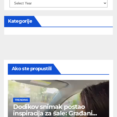
Kategorije
Ako ste propustili
TRENDING
Dodikov snimak postao
inspiracija za šale: Građani