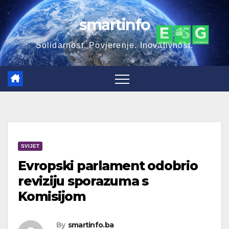
Skip
smartinfo
to
content
Solidarnost. Povjerenje. Inovativnost.
SVIJET
Evropski parlament odobrio
reviziju sporazuma s
Komisijom
By
smartinfo.ba