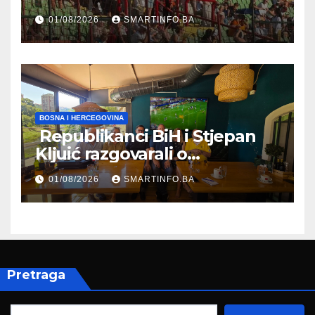
Koševu
01/08/2026
SMARTINFO.BA
BOSNA I HERCEGOVINA
Republikanci BiH i Stjepan
Kljuić razgovarali o
evropskom putu Bosne i
01/08/2026
SMARTINFO.BA
Hercegovine
Pretraga