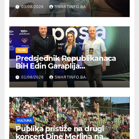
kroz parodiju poslali poruku
03/08/2026
SMARTINFO.BA
TEME
Predsjednik Republikanaca
BiH Edin Garaplija
prisustvovao prezentaciji
01/08/2026
SMARTINFO.BA
Federalnog sajma
zapošljavanja
KULTURA
Publika pristiže na drugi
koncert Dine Merlina na