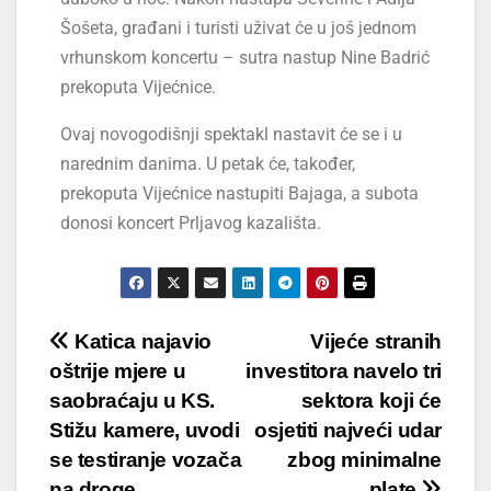
Šošeta, građani i turisti uživat će u još jednom
vrhunskom koncertu – sutra nastup Nine Badrić
prekoputa Vijećnice.
Ovaj novogodišnji spektakl nastavit će se i u
narednim danima. U petak će, također,
prekoputa Vijećnice nastupiti Bajaga, a subota
donosi koncert Prljavog kazališta.
Katica najavio
Vijeće stranih
oštrije mjere u
investitora navelo tri
saobraćaju u KS.
sektora koji će
Stižu kamere, uvodi
osjetiti najveći udar
se testiranje vozača
zbog minimalne
na droge
plate