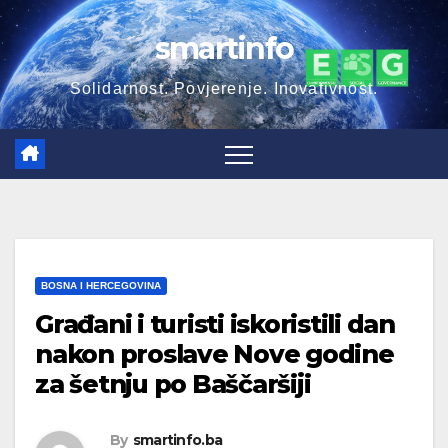
smartinfo
Solidarnost. Povjerenje. Inovativnost.
BOSNA I HERCEGOVINA
Građani i turisti iskoristili dan
nakon proslave Nove godine
za šetnju po Baščaršiji
By
smartinfo.ba