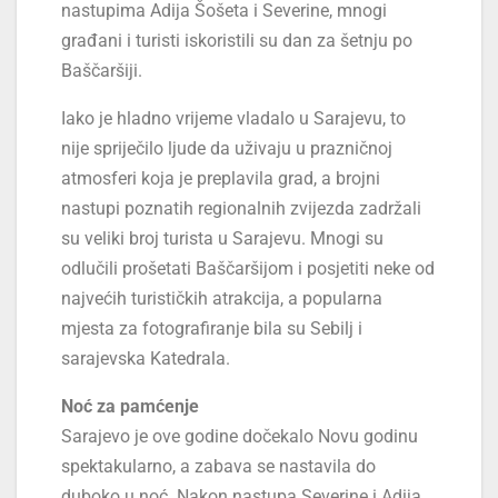
nastupima Adija Šošeta i Severine, mnogi
građani i turisti iskoristili su dan za šetnju po
Baščaršiji.
Iako je hladno vrijeme vladalo u Sarajevu, to
nije spriječilo ljude da uživaju u prazničnoj
atmosferi koja je preplavila grad, a brojni
nastupi poznatih regionalnih zvijezda zadržali
su veliki broj turista u Sarajevu. Mnogi su
odlučili prošetati Baščaršijom i posjetiti neke od
najvećih turističkih atrakcija, a popularna
mjesta za fotografiranje bila su Sebilj i
sarajevska Katedrala.
Noć za pamćenje
Sarajevo je ove godine dočekalo Novu godinu
spektakularno, a zabava se nastavila do
duboko u noć. Nakon nastupa Severine i Adija