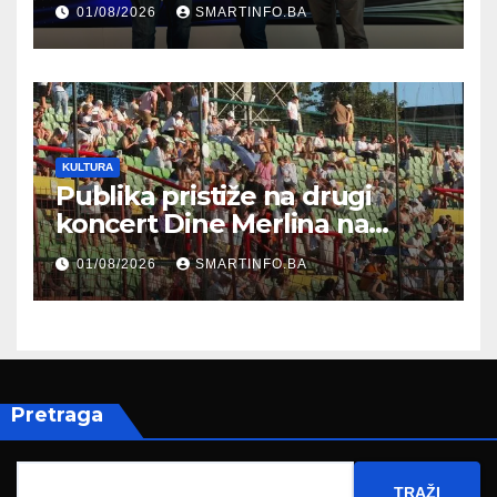
01/08/2026
SMARTINFO.BA
Federalnog sajma
zapošljavanja
KULTURA
Publika pristiže na drugi
koncert Dine Merlina na
Koševu
01/08/2026
SMARTINFO.BA
Pretraga
TRAŽI