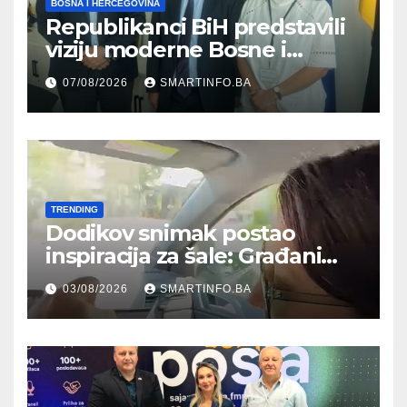
BOSNA I HERCEGOVINA
Republikanci BiH predstavili
viziju moderne Bosne i
Hercegovine ambasadoru
07/08/2026
SMARTINFO.BA
Njemačke
TRENDING
Dodikov snimak postao
inspiracija za šale: Građani
kroz parodiju poslali poruku
03/08/2026
SMARTINFO.BA