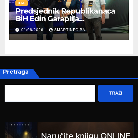
TEME
Predsjednik Republikanaca
BiH Edin Garaplija
prisustvovao prezentaciji
01/08/2026
SMARTINFO.BA
Federalnog sajma
zapošljavanja
Pretraga
TRAŽI