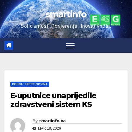
Skip
smartinfo
to
content
Solidarnost. Povjerenje. Inovativnost.
BOSNA I HERCEGOVINA
E-uputnice unaprijedile
zdravstveni sistem KS
By
smartinfo.ba
MAR 18, 2026