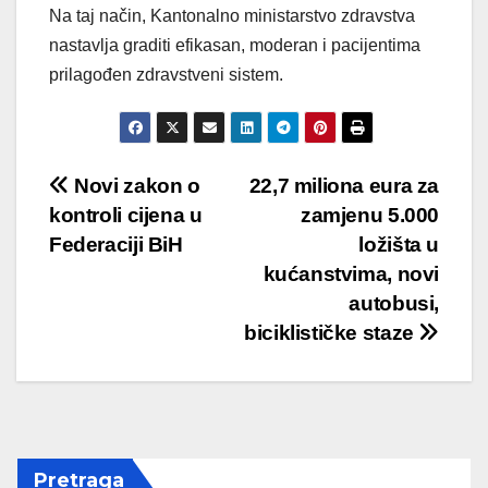
Na taj način, Kantonalno ministarstvo zdravstva
nastavlja graditi efikasan, moderan i pacijentima
prilagođen zdravstveni sistem.
Post
Novi zakon o
22,7 miliona eura za
kontroli cijena u
zamjenu 5.000
navigation
Federaciji BiH
ložišta u
kućanstvima, novi
autobusi,
biciklističke staze
Pretraga