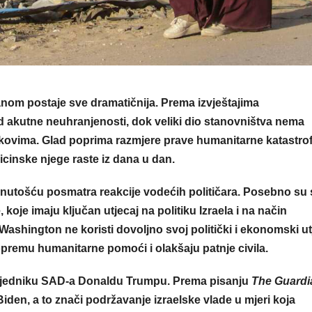
nom postaje sve dramatičnija. Prema izvještajima
od akutne neuhranjenosti, dok veliki dio stanovništva nema
jekovima. Glad poprima razmjere prave humanitarne katastrof
icinske njege raste iz dana u dan.
inutošću posmatra reakcije vodećih političara. Posebno su 
koje imaju ključan utjecaj na politiku Izraela i na način
Washington ne koristi dovoljno svoj politički i ekonomski ut
opremu humanitarne pomoći i olakšaju patnje civila.
dsjedniku SAD-a Donaldu Trumpu. Prema pisanju
The Guardi
e Biden, a to znači podržavanje izraelske vlade u mjeri koja