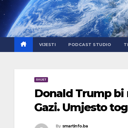
Skip
to
content
VIJESTI
PODCAST STUDIO
T
SVIJET
Donald Trump bi 
Gazi. Umjesto tog
By
smartinfo.ba