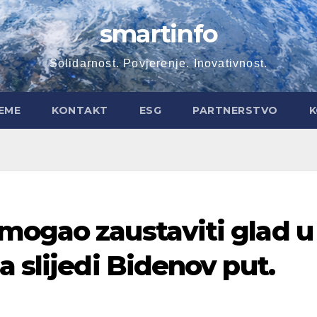
smartinfo
Solidarnost. Povjerenje. Inovativnost.
EME
KONTAKT
ESG
PARTNERSTVO
K
mogao zaustaviti glad u
a slijedi Bidenov put.