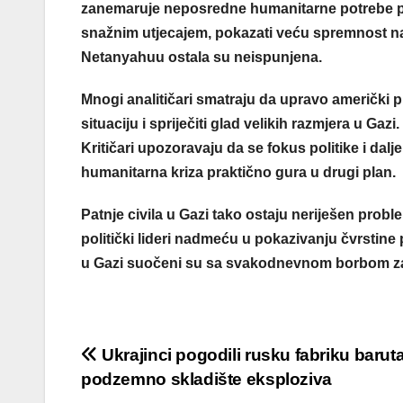
zanemaruje neposredne humanitarne potrebe pa
snažnim utjecajem, pokazati veću spremnost na
Netanyahuu ostala su neispunjena.
Mnogi analitičari smatraju da upravo američki 
situaciju i spriječiti glad velikih razmjera u Gaz
Kritičari upozoravaju da se fokus politike i dalj
humanitarna kriza praktično gura u drugi plan.
Patnje civila u Gazi tako ostaju neriješen pro
politički lideri nadmeću u pokazivanju čvrstine 
u Gazi suočeni su sa svakodnevnom borbom z
Post
Ukrajinci pogodili rusku fabriku baruta
podzemno skladište eksploziva
navigation