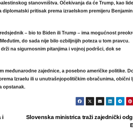
lestinskog stanovništva. Očekivanja da će Trump, kao lide
 diplomatski pritisak prema izraelskom premijeru Benjami
predsjednik – bio to Biden ili Trump – ima mogućnost preokr
i. Međutim, do sada nije bilo ozbiljnijih poteza u tom pravcu.
e drži na sigurnosnim pitanjima i vojnoj podršci, dok se
blem međunarodne zajednice, a posebno američke politike. D
prema Izraelu ili u unutrašnjopolitičkim obračunima, obični l
a opstanak.
 i
Slovenska ministrica traži zajednički od