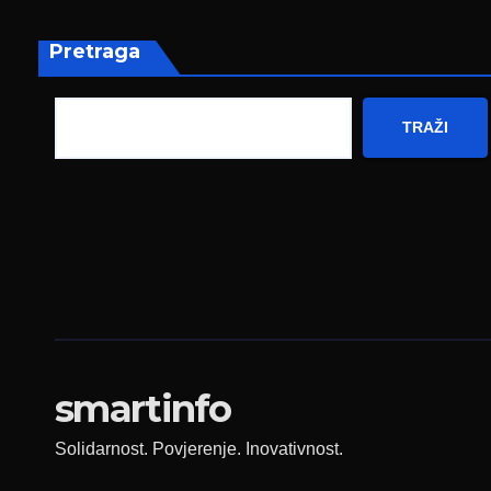
građanima
Nje
Pretraga
TRAŽI
smartinfo
Solidarnost. Povjerenje. Inovativnost.