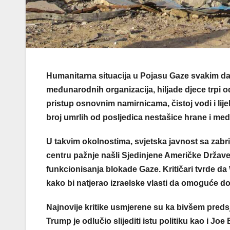
Humanitarna situacija u Pojasu Gaze svakim da
međunarodnih organizacija, hiljade djece trpi 
pristup osnovnim namirnicama, čistoj vodi i li
broj umrlih od posljedica nestašice hrane i med
U takvim okolnostima, svjetska javnost sa zabr
centru pažnje našli Sjedinjene Američke Države, 
funkcionisanja blokade Gaze. Kritičari tvrde da 
kako bi natjerao izraelske vlasti da omoguće d
Najnovije kritike usmjerene su ka bivšem pre
Trump je odlučio slijediti istu politiku kao i Jo