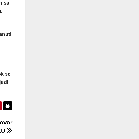
r sa
nu
enuti
ok se
judi
govor
EU