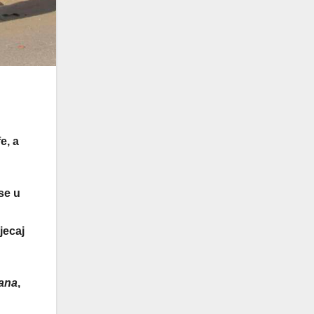
e, a
se u
jecaj
ana
,