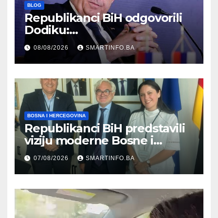
BLOG
Republikanci BiH odgovorili
Dodiku:
Bosanskohercegovačka
08/08/2026
SMARTINFO.BA
kultura postoji i pripada svim
građanima
BOSNA I HERCEGOVINA
Republikanci BiH predstavili
viziju moderne Bosne i
Hercegovine ambasadoru
07/08/2026
SMARTINFO.BA
Njemačke