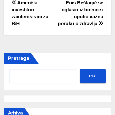
Post
Američki
Enis Bešlagić se
investitori
oglasio iz bolnice i
navigation
zainteresirani za
uputio važnu
BiH
poruku o zdravlju
Pretraga
traži
Arhiva