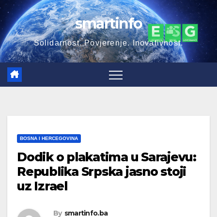
Skip
smartinfo
to
content
Solidarnost. Povjerenje. Inovativnost.
BOSNA I HERCEGOVINA
Dodik o plakatima u Sarajevu:
Republika Srpska jasno stoji
uz Izrael
By
smartinfo.ba