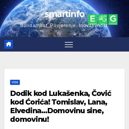
Skip
smartinfo
to
content
Solidarnost. Povjerenje. Inovativnost.
VOX
Dodik kod Lukašenka, Čović
kod Ćorića! Tomislav, Lana,
Elvedina…Domovinu sine,
domovinu!