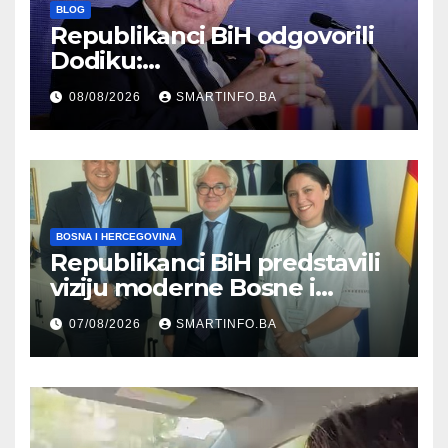
BLOG
Republikanci BiH odgovorili
Dodiku:
Bosanskohercegovačka
08/08/2026
SMARTINFO.BA
kultura postoji i pripada svim
građanima
BOSNA I HERCEGOVINA
Republikanci BiH predstavili
viziju moderne Bosne i
Hercegovine ambasadoru
07/08/2026
SMARTINFO.BA
Njemačke