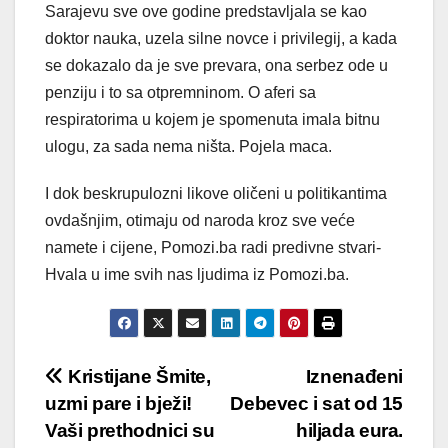
Sarajevu sve ove godine predstavljala se kao
doktor nauka, uzela silne novce i privilegij, a kada
se dokazalo da je sve prevara, ona serbez ode u
penziju i to sa otpremninom. O aferi sa
respiratorima u kojem je spomenuta imala bitnu
ulogu, za sada nema ništa. Pojela maca.
I dok beskrupulozni likove oličeni u politikantima
ovdašnjim, otimaju od naroda kroz sve veće
namete i cijene, Pomozi.ba radi predivne stvari-
Hvala u ime svih nas ljudima iz Pomozi.ba.
Post
Kristijane Šmite,
Iznenađeni
uzmi pare i bježi!
Debevec i sat od 15
navigation
Vaši prethodnici su
hiljada eura.