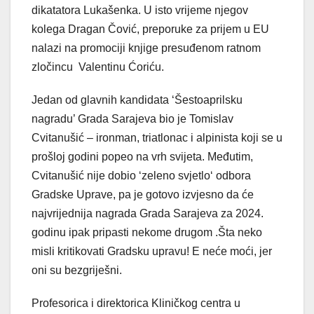
dikatatora Lukašenka. U isto vrijeme njegov
kolega Dragan Čović, preporuke za prijem u EU
nalazi na promociji knjige presuđenom ratnom
zločincu Valentinu Ćoriću.
Jedan od glavnih kandidata ‘Šestoaprilsku
nagradu’ Grada Sarajeva bio je Tomislav
Cvitanušić – ironman, triatlonac i alpinista koji se u
prošloj godini popeo na vrh svijeta. Međutim,
Cvitanušić nije dobio ‘zeleno svjetlo‘ odbora
Gradske Uprave, pa je gotovo izvjesno da će
najvrijednija nagrada Grada Sarajeva za 2024.
godinu ipak pripasti nekome drugom .Šta neko
misli kritikovati Gradsku upravu! E neće moći, jer
oni su bezgriješni.
Profesorica i direktorica Kliničkog centra u