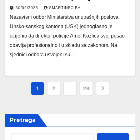
30/09/2025
SMARTINFO.BA
Nezavisni odbor Ministarstva unutrašnjih poslova
Unsko-sanskog kantona (USK) jednoglasno je
ocijenio da direktor policije Amel Kozlica svoj posao
obavlja profesionalno i u skladu sa zakonom. Na
sjednici odbora usvojeni su…
Posts
1
2
…
28
pagination
Pretraga