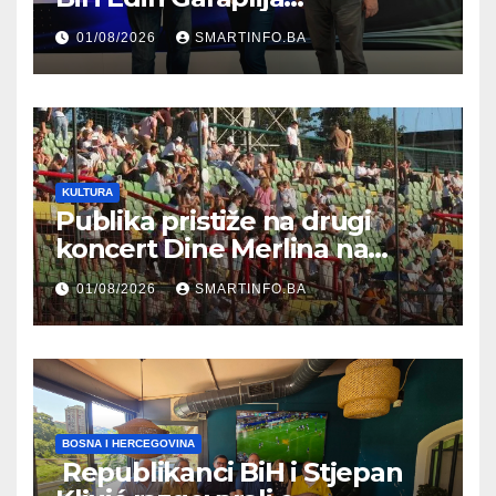
prisustvovao prezentaciji
01/08/2026
SMARTINFO.BA
Federalnog sajma
zapošljavanja
KULTURA
Publika pristiže na drugi
koncert Dine Merlina na
Koševu
01/08/2026
SMARTINFO.BA
BOSNA I HERCEGOVINA
Republikanci BiH i Stjepan