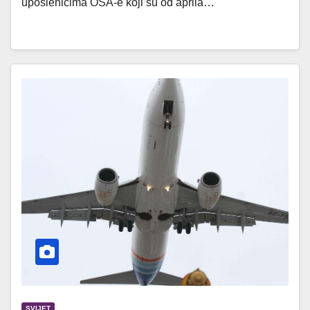
uposlenicima OSA-e koji su od aprila…
SVIJET