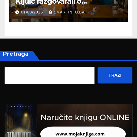
Kljuić razgovarali o
evropskom putu Bosne i
01/08/2026
SMARTINFO.BA
Hercegovine
Pretraga
TRAŽI