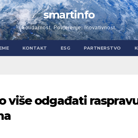
smartinfo
Solidarnost. Povjerenje. Inovativnost.
EME
KONTAKT
ESG
PARTNERSTVO
K
 više odgađati rasprav
ma