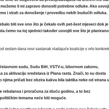
 možemo li mi zapravo donositi potrebne odluke. Ako usvo
mo i strah za donošenje i provedbu nekih budućih odluka.
rebalo biti sve ono što je čekalo ovih pet-šest mjeseci dok je
a ćemo na toj sjednici također usvojiti sve što je planirano
u od sedam dana novi sastanak vladajuće koalicije s vrlo konkre
o Ustavnom sudu, Sudu BiH, VSTV-u, Izbornom zakonu,
za aktivaciju sredstava iz Plana rasta. Znači, to su dosta
o njima pričati bez obzira kakva bila taktika neke od strana 
e rebalansa i proračuna za iduću godinu, a to bez
o političkim temama neće biti moguće.