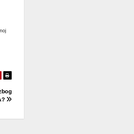
vnoj
 zbog
A?