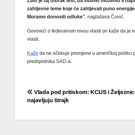
Zato je taj utorak test, da vidimo možemo li nap
zahtjevne teme koje će zahtjevati puno energij
Moramo donositi odluke”
, naglašava Čović.
Govoreći o federalnom nivou vlasti on kaže da je re
vlasti.
Kaže
da ne očekuje promjene u američkoj politici 
predsjednika SAD-a.
Post
Vlada pod pritiskom: KCUS i Željeznic
najavljuju štrajk
navigation