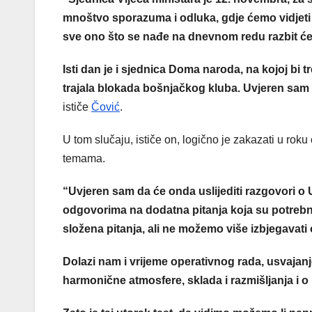
mnoštvo sporazuma i odluka, gdje ćemo vidjeti
sve ono što se nađe na dnevnom redu razbit će
Isti dan je i sjednica Doma naroda, na kojoj bi t
trajala blokada bošnjačkog kluba. Uvjeren sam d
ističe
Čović
.
U tom slučaju, ističe on, logično je zakazati u rok
temama.
“Uvjeren sam da će onda uslijediti razgovori 
odgovorima na dodatna pitanja koja su potrebna 
složena pitanja, ali ne možemo više izbjegavati 
Dolazi nam i vrijeme operativnog rada, usvajanj
harmonične atmosfere, sklada i razmišljanja i 