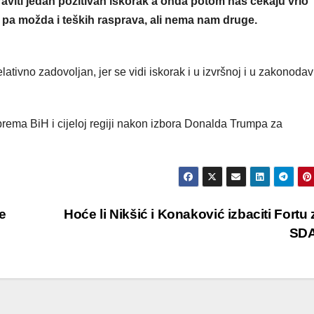
raviti jedan pozitivan iskorak a onda potom nas čekaju vrlo
e pa možda i teških rasprava, ali nema nam druge.
lativno zadovoljan, jer se vidi iskorak i u izvršnoj i u zakonoda
prema BiH i cijeloj regiji nakon izbora Donalda Trumpa za
e
Hoće li Nikšić i Konaković izbaciti Fortu
SD