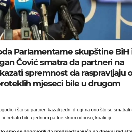
da Parlamentarne skupštine BiH 
gan Čović smatra da partneri na
azati spremnost da raspravljaju 
roteklih mjeseci bile u drugom
odio i što su partneri kazali jedni drugima ono što su smatrali
 bi trebalo biti u jednom partnerskom odnosu, koaliciji.
 što smo se dogovorili da predsjedavajuća na dnevni red sta