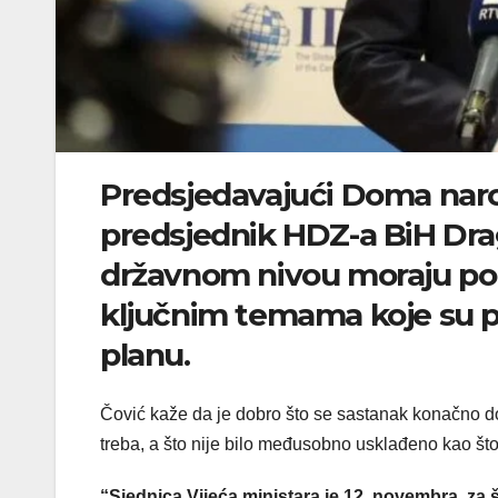
Predsjedavajući Doma naro
predsjednik HDZ-a BiH Dra
državnom nivou moraju pok
ključnim temama koje su p
planu.
Čović kaže da je dobro što se sastanak konačno dog
treba, a što nije bilo međusobno usklađeno kao što
“Sjednica Vijeća ministara je 12. novembra, za