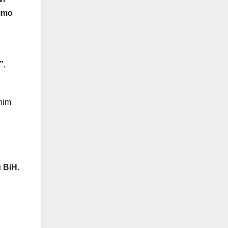
jimo
”
,
tnim
u BiH.