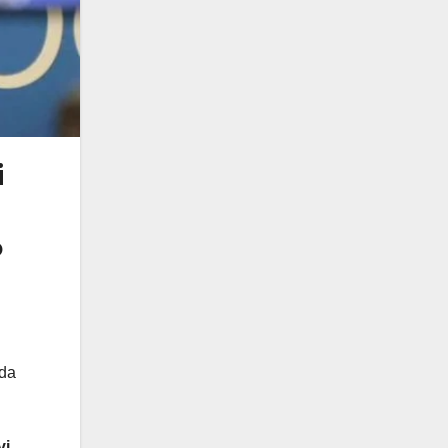
i
o
 da
vi