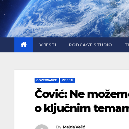
Skip
to
content
VIJESTI
PODCAST STUDIO
T
GOVERNANCE
VIJESTI
Čović: Ne možemo
o ključnim tema
By
Majda Velić