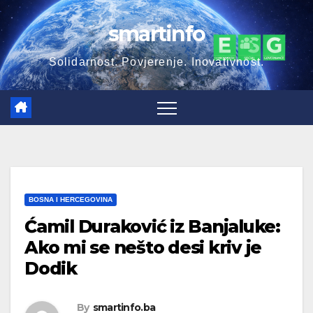
Skip
smartinfo
to
content
Solidarnost. Povjerenje. Inovativnost.
BOSNA I HERCEGOVINA
Ćamil Duraković iz Banjaluke:
Ako mi se nešto desi kriv je
Dodik
By
smartinfo.ba