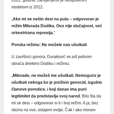
2022. godine, zamijenjeno je neispravnim
modelom iz 2012.
„
Ako mi se nešto desi na putu – odgovoran je
režim Milorada Dodika. Ovo nije slučajnost, već
orkestrirana represija.
“
Poruka režimu: Ne možete nas ušutkati
U završnici govora, Duraković se još jednom
obraća direktno Dodiku i režimu:
„
Milorade, ne možeš me ušutkati. Nemoguće je
ušutkati nekoga ko je preživio genocid, izgubio
članove porodice, i koji danas ima puni
legitimitet da predstavlja svoj narod.
Bilo šta da
mi se desi – odgovoran si ti i tvoj režim. A ja, bez
obzira na sve, ostajem ovdje. Čak i ako moram