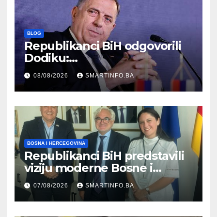
BLOG
Republikanci BiH odgovorili
Dodiku:
Bosanskohercegovačka
08/08/2026
SMARTINFO.BA
kultura postoji i pripada svim
građanima
BOSNA I HERCEGOVINA
Republikanci BiH predstavili
viziju moderne Bosne i
Hercegovine ambasadoru
07/08/2026
SMARTINFO.BA
Njemačke