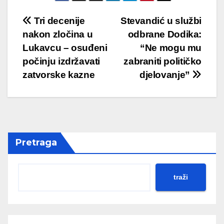
Post
Tri decenije
Stevandić u službi
nakon zločina u
odbrane Dodika:
navigation
Lukavcu – osuđeni
“Ne mogu mu
počinju izdržavati
zabraniti političko
zatvorske kazne
djelovanje”
Pretraga
traži