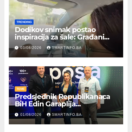
TRENDING
Dodikov snimak postao
inspiracija za šale: Građani
kroz parodiju poslali poruku
03/08/2026
SMARTINFO.BA
TEME
Predsjednik Republikanaca
BiH Edin Garaplija
prisustvovao prezentaciji
01/08/2026
SMARTINFO.BA
Federalnog sajma
zapošljavanja