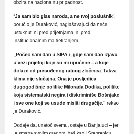
obzira na nacionalnu pripadnost.
“
Ja sam bio glas naroda, a ne tvoj poslušnik
”,
poručio je Duraković, naglašavajući da neće
ustuknuti ni pred prijetnjama, ni pred
institucionalnim maltretiranjem.
„Počeo sam dan u SIPA-i, gdje sam dao izjavu
u vezi prijetnji koje su mi upućene – a koje
dolaze od presuđenog ratnog zločinca. Takva
klima nije slučajna. Ona je posljedica
dugogodišnje politike Milorada Dodika, politike
koja sistematski negira i diskriminiše Bošnjake
i sve one koji se usude misliti drugačije,“
rekao
je Duraković.
Dodaje da, unatoč svemu, ostaje u Banjaluci – jer
je smatra svojim gradom, baš kao i Srebrenicu,