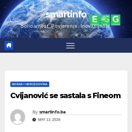
Skip
smartinfo
to
content
Solidarnost. Povjerenje. Inovativnost.
BOSNA I HERCEGOVINA
Cvijanović se sastala s Fineom
By
smartinfo.ba
MAY 13, 2026