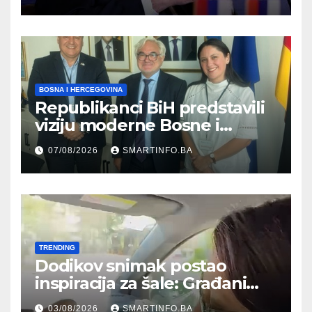
kultura postoji i pripada svim
građanima
BOSNA I HERCEGOVINA
Republikanci BiH predstavili
viziju moderne Bosne i
Hercegovine ambasadoru
07/08/2026
SMARTINFO.BA
Njemačke
TRENDING
Dodikov snimak postao
inspiracija za šale: Građani
kroz parodiju poslali poruku
03/08/2026
SMARTINFO.BA