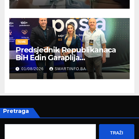
TEME
Predsjednik Republikanaca
BiH Edin Garaplija
prisustvovao prezentaciji
01/08/2026
SMARTINFO.BA
Federalnog sajma
zapošljavanja
Pretraga
TRAŽI