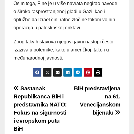
Osim toga, Fine je u više navrata negirao navode
o široko rasprostranjenoj gladi u Gazi, kao i
optužbe da Izrael čini ratne zločine tokom vojnih
operacija u palestinskoj enklavi.
Zbog takvih stavova njegovi javni nastupi često
izazivaju polemike, kako u američkoj, tako i u
međunarodnoj javnosti.
Post
Sastanak
BiH predstavljena
Republikanca BiH i
na 61.
navigation
predstavnika NATO:
Venecijanskom
Fokus na sigurnosti
bijenalu
i evropskom putu
BiH