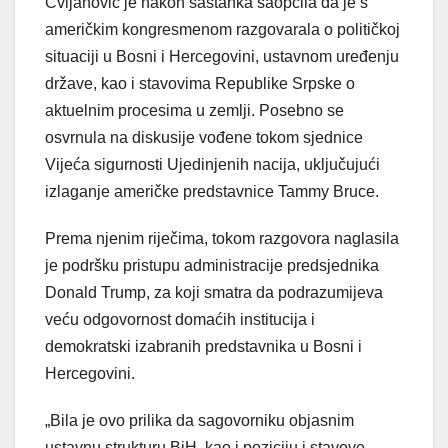
Cvijanović je nakon sastanka saopćila da je s
američkim kongresmenom razgovarala o političkoj
situaciji u Bosni i Hercegovini, ustavnom uređenju
države, kao i stavovima Republike Srpske o
aktuelnim procesima u zemlji. Posebno se
osvrnula na diskusije vođene tokom sjednice
Vijeća sigurnosti Ujedinjenih nacija, uključujući
izlaganje američke predstavnice Tammy Bruce.
Prema njenim riječima, tokom razgovora naglasila
je podršku pristupu administracije predsjednika
Donald Trump, za koji smatra da podrazumijeva
veću odgovornost domaćih institucija i
demokratski izabranih predstavnika u Bosni i
Hercegovini.
„Bila je ovo prilika da sagovorniku objasnim
ustavnu strukturu BiH, kao i poziciju i stavove