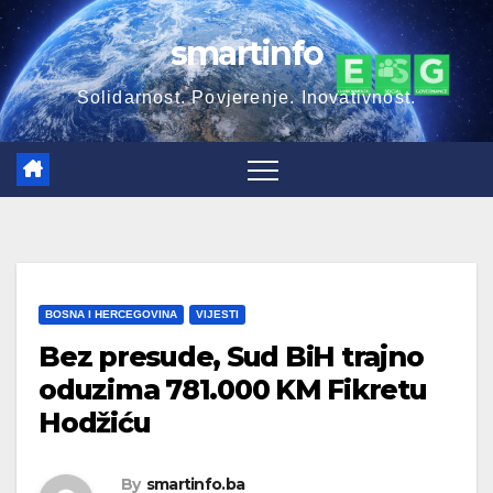
Skip
smartinfo
to
content
Solidarnost. Povjerenje. Inovativnost.
BOSNA I HERCEGOVINA
VIJESTI
Bez presude, Sud BiH trajno
oduzima 781.000 KM Fikretu
Hodžiću
By
smartinfo.ba