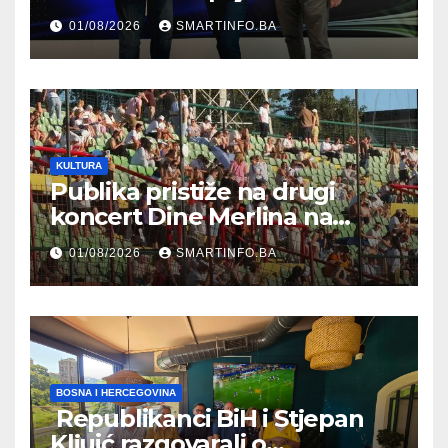
prisustvovao prezentaciji
01/08/2026
SMARTINFO.BA
Federalnog sajma
zapošljavanja
KULTURA
Publika pristiže na drugi
koncert Dine Merlina na
Koševu
01/08/2026
SMARTINFO.BA
BOSNA I HERCEGOVINA
Republikanci BiH i Stjepan
Kljuić razgovarali o