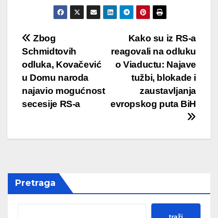
Post
Zbog
Kako su iz RS-a
Schmidtovih
reagovali na odluku
navigation
odluka, Kovačević
o Viaductu: Najave
u Domu naroda
tužbi, blokade i
najavio mogućnost
zaustavljanja
secesije RS-a
evropskog puta BiH
Pretraga
traži