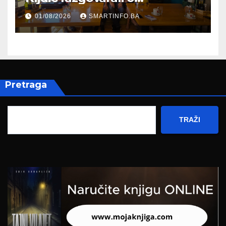
evropskom putu Bosne i
01/08/2026
SMARTINFO.BA
Hercegovine
Pretraga
TRAŽI