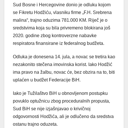
Sud Bosne i Hercegovine donio je odluku kojom
se Fikretu Hodžiću, vlasniku firme „F.H. Srebrena
malina“, trajno oduzima 781.000 KM. Riječ je o
sredstvima koja su bila privremeno blokirana još
2020. godine zbog kontroverzne nabavke
respiratora finansirane iz federalnog budžeta.
Odluka je donesena 14. jula, a novac se tretira kao
nezakonito stečena imovinska korist. Iako Hodžić
ima pravo na žalbu, novac će, bez obzira na to, biti
uplaćen u budžet Federacije BiH.
Iako je Tužilaštvo BiH u obnovljenom postupku
povuklo optužnicu zbog proceduralnih propusta,
Sud BiH se nije izjašnjavao o krivičnoj
odgovornosti Hodžića, ali je odlučeno da sredstva
ostanu trajno oduzeta.