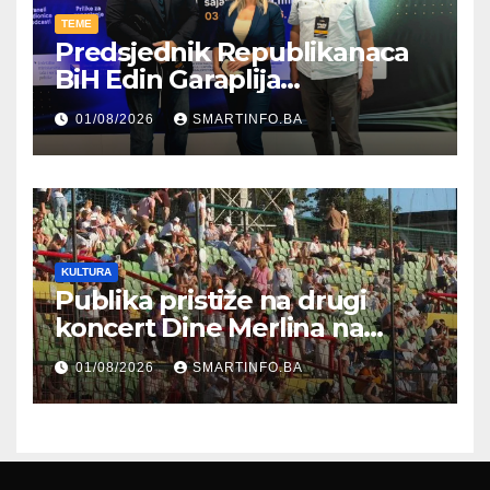
TEME
Predsjednik Republikanaca
BiH Edin Garaplija
prisustvovao prezentaciji
01/08/2026
SMARTINFO.BA
Federalnog sajma
zapošljavanja
KULTURA
Publika pristiže na drugi
koncert Dine Merlina na
Koševu
01/08/2026
SMARTINFO.BA