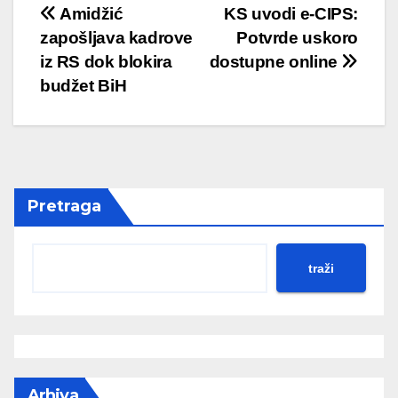
Post
Amidžić
KS uvodi e-CIPS:
zapošljava kadrove
Potvrde uskoro
navigation
iz RS dok blokira
dostupne online
budžet BiH
Pretraga
traži
Arhiva