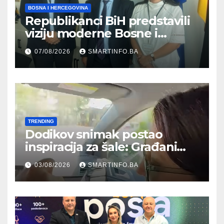
BOSNA I HERCEGOVINA
Republikanci BiH predstavili
viziju moderne Bosne i
Hercegovine ambasadoru
07/08/2026
SMARTINFO.BA
Njemačke
TRENDING
Dodikov snimak postao
inspiracija za šale: Građani
kroz parodiju poslali poruku
03/08/2026
SMARTINFO.BA