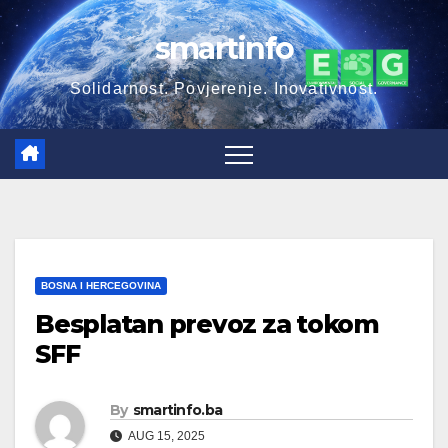
Skip
smartinfo
to
content
Solidarnost. Povjerenje. Inovativnost.
BOSNA I HERCEGOVINA
Besplatan prevoz za tokom
SFF
By
smartinfo.ba
AUG 15, 2025