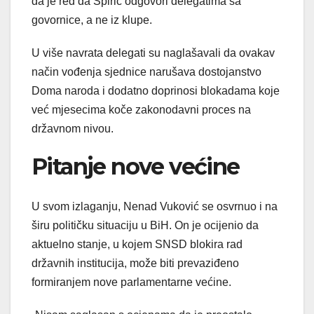
da je red da Špirić odgovori delegatima sa
govornice, a ne iz klupe.
U više navrata delegati su naglašavali da ovakav
način vođenja sjednice narušava dostojanstvo
Doma naroda i dodatno doprinosi blokadama koje
već mjesecima koče zakonodavni proces na
državnom nivou.
Pitanje nove većine
U svom izlaganju, Nenad Vuković se osvrnuo i na
širu političku situaciju u BiH. On je ocijenio da
aktuelno stanje, u kojem SNSD blokira rad
državnih institucija, može biti prevaziđeno
formiranjem nove parlamentarne većine.