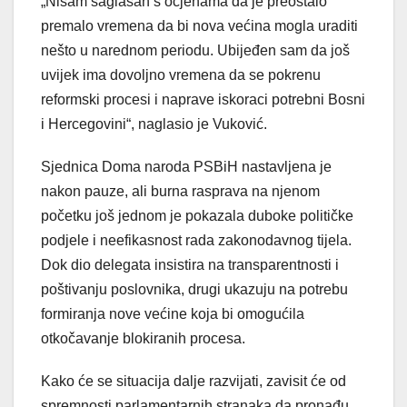
„Nisam saglasan s ocjenama da je preostalo
premalo vremena da bi nova većina mogla uraditi
nešto u narednom periodu. Ubijeđen sam da još
uvijek ima dovoljno vremena da se pokrenu
reformski procesi i naprave iskoraci potrebni Bosni
i Hercegovini“, naglasio je Vuković.
Sjednica Doma naroda PSBiH nastavljena je
nakon pauze, ali burna rasprava na njenom
početku još jednom je pokazala duboke političke
podjele i neefikasnost rada zakonodavnog tijela.
Dok dio delegata insistira na transparentnosti i
poštivanju poslovnika, drugi ukazuju na potrebu
formiranja nove većine koja bi omogućila
otkočavanje blokiranih procesa.
Kako će se situacija dalje razvijati, zavisit će od
spremnosti parlamentarnih stranaka da pronađu