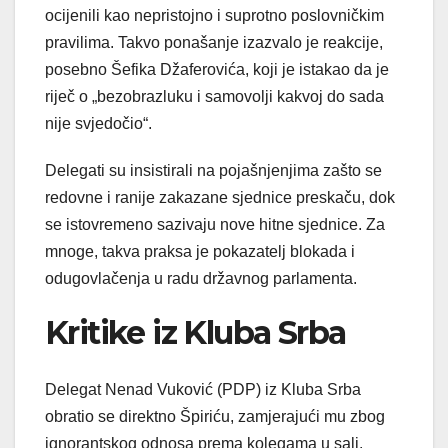
ocijenili kao nepristojno i suprotno poslovničkim
pravilima. Takvo ponašanje izazvalo je reakcije,
posebno Šefika Džaferovića, koji je istakao da je
riječ o „bezobrazluku i samovolji kakvoj do sada
nije svjedočio“.
Delegati su insistirali na pojašnjenjima zašto se
redovne i ranije zakazane sjednice preskaču, dok
se istovremeno sazivaju nove hitne sjednice. Za
mnoge, takva praksa je pokazatelj blokada i
odugovlačenja u radu državnog parlamenta.
Kritike iz Kluba Srba
Delegat Nenad Vuković (PDP) iz Kluba Srba
obratio se direktno Špiriću, zamjerajući mu zbog
ignorantskog odnosa prema kolegama u sali.