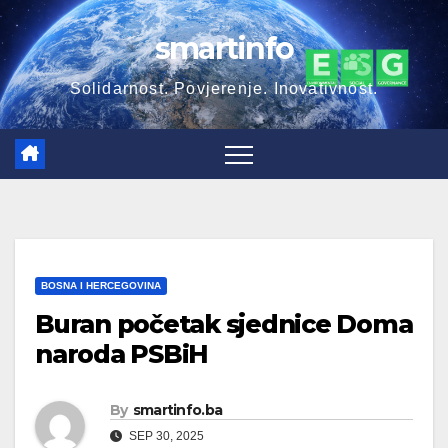
Skip
smartinfo
to
content
Solidarnost. Povjerenje. Inovativnost.
BOSNA I HERCEGOVINA
Buran početak sjednice Doma
naroda PSBiH
By
smartinfo.ba
SEP 30, 2025