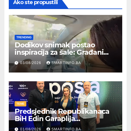
Ako ste propustili
TRENDING
Dodikov snimak postao
inspiracija za šale: Građani
kroz parodiju poslali poruku
03/08/2026
SMARTINFO.BA
TEME
Predsjednik Republikanaca
BiH Edin Garaplija
prisustvovao prezentaciji
01/08/2026
SMARTINFO.BA