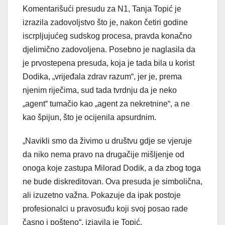
Komentarišući presudu za N1, Tanja Topić je
izrazila zadovoljstvo što je, nakon četiri godine
iscrpljujućeg sudskog procesa, pravda konačno
djelimično zadovoljena. Posebno je naglasila da
je prvostepena presuda, koja je tada bila u korist
Dodika, „vrijeđala zdrav razum“, jer je, prema
njenim riječima, sud tada tvrdnju da je neko
„agent“ tumačio kao „agent za nekretnine“, a ne
kao špijun, što je ocijenila apsurdnim.
„Navikli smo da živimo u društvu gdje se vjeruje
da niko nema pravo na drugačije mišljenje od
onoga koje zastupa Milorad Dodik, a da zbog toga
ne bude diskreditovan. Ova presuda je simbolična,
ali izuzetno važna. Pokazuje da ipak postoje
profesionalci u pravosuđu koji svoj posao rade
časno i pošteno“, izjavila je Topić.