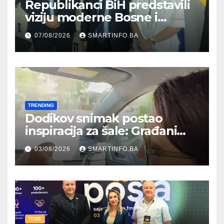
Republikanci BiH predstavili
viziju moderne Bosne i
Hercegovine ambasadoru
07/08/2026
SMARTINFO.BA
Njemačke
TRENDING
Dodikov snimak postao
inspiracija za šale: Građani
kroz parodiju poslali poruku
03/08/2026
SMARTINFO.BA
TEME