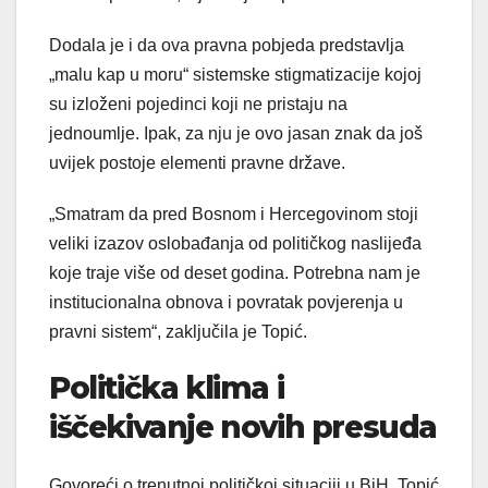
Dodala je i da ova pravna pobjeda predstavlja
„malu kap u moru“ sistemske stigmatizacije kojoj
su izloženi pojedinci koji ne pristaju na
jednoumlje. Ipak, za nju je ovo jasan znak da još
uvijek postoje elementi pravne države.
„Smatram da pred Bosnom i Hercegovinom stoji
veliki izazov oslobađanja od političkog naslijeđa
koje traje više od deset godina. Potrebna nam je
institucionalna obnova i povratak povjerenja u
pravni sistem“, zaključila je Topić.
Politička klima i
iščekivanje novih presuda
Govoreći o trenutnoj političkoj situaciji u BiH, Topić