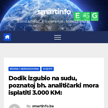
Skip
smartinfo
to
content
Solidarnost. Povjerenje. Inovativnost.
BOSNA I HERCEGOVINA
VIJESTI
Dodik izgubio na sudu,
poznatoj bh. analitičarki mora
isplatiti 3.000 KM:
By
smartinfo.ba