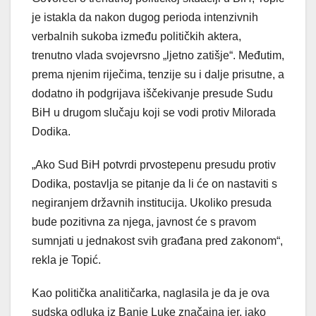
je istakla da nakon dugog perioda intenzivnih
verbalnih sukoba između političkih aktera,
trenutno vlada svojevrsno „ljetno zatišje“. Međutim,
prema njenim riječima, tenzije su i dalje prisutne, a
dodatno ih podgrijava iščekivanje presude Sudu
BiH u drugom slučaju koji se vodi protiv Milorada
Dodika.
„Ako Sud BiH potvrdi prvostepenu presudu protiv
Dodika, postavlja se pitanje da li će on nastaviti s
negiranjem državnih institucija. Ukoliko presuda
bude pozitivna za njega, javnost će s pravom
sumnjati u jednakost svih građana pred zakonom“,
rekla je Topić.
Kao politička analitičarka, naglasila je da je ova
sudska odluka iz Banje Luke značajna jer, iako