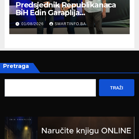
Predsjednik Republikanaca
BiH Edin Garaplija
prisustvovao prezentaciji
01/08/2026
SMARTINFO.BA
Federalnog sajma
zapošljavanja
Pretraga
TRAŽI