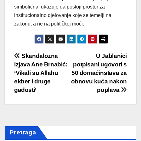
simbolična, ukazuje da postoji prostor za
institucionalno djelovanje koje se temelji na
zakonu, a ne na političkoj moći.
Post
Skandalozna
U Jablanici
izjava Ane Brnabić:
potpisani ugovori s
navigation
‘Vikali su Allahu
50 domaćinstava za
ekber i druge
obnovu kuća nakon
gadosti’
poplava
Pretraga