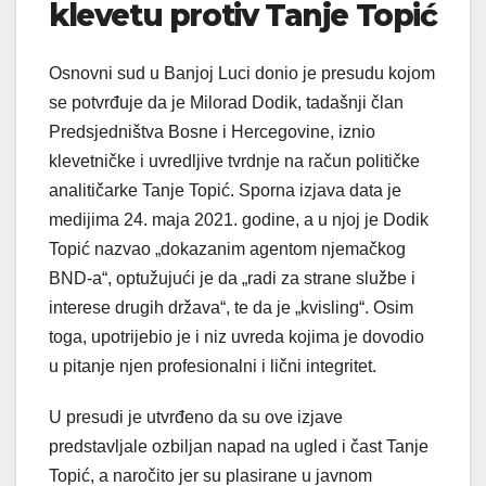
klevetu protiv Tanje Topić
Osnovni sud u Banjoj Luci donio je presudu kojom
se potvrđuje da je Milorad Dodik, tadašnji član
Predsjedništva Bosne i Hercegovine, iznio
klevetničke i uvredljive tvrdnje na račun političke
analitičarke Tanje Topić. Sporna izjava data je
medijima 24. maja 2021. godine, a u njoj je Dodik
Topić nazvao „dokazanim agentom njemačkog
BND-a“, optužujući je da „radi za strane službe i
interese drugih država“, te da je „kvisling“. Osim
toga, upotrijebio je i niz uvreda kojima je dovodio
u pitanje njen profesionalni i lični integritet.
U presudi je utvrđeno da su ove izjave
predstavljale ozbiljan napad na ugled i čast Tanje
Topić, a naročito jer su plasirane u javnom