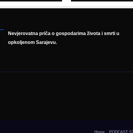
asadoru
poruku
mačke
Nevjerovatna priča o gospodarima života i smrti u
opkoljenom Sarajevu.
Home
PODCAST S