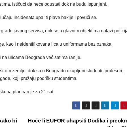
stima, ističući da neće odustati dok ne budu ispunjeni.
lučaju incidenata upaliti plave baklje i povući se.
grade javnog servisa, dok se u glavnim objektima nalazi policij
age, kao i neidentifikovana lica u uniformama bez oznaka.
ni na ulicama Beograda već satima ranije.
širom zemlje, dok su u Beogradu okupljeni studenti, profesori,
rigade, koji pružaju podršku studentima.
skupa planiran je za 21 sat.
kako bi
Hoće li EUFOR uhapsiti Dodika i preokr