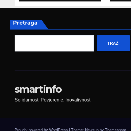
pripada svim
amb
građanima
Nje
Pretraga
TRAŽI
smartinfo
Solidarnost. Povjerenje. Inovativnost.
Proudly powered by WordPress
|
Theme: Newsup by
Themeansar
.