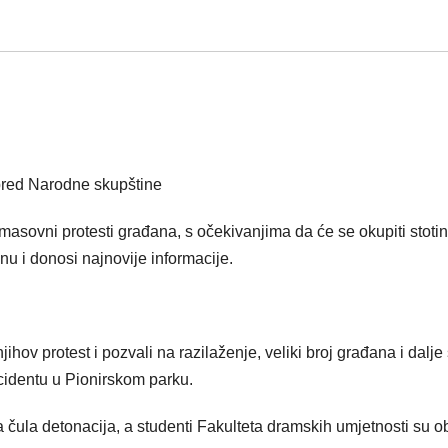
spred Narodne skupštine
asovni protesti građana, s očekivanjima da će se okupiti stoti
enu i donosi najnovije informacije.
jihov protest i pozvali na razilaženje, veliki broj građana i dalje
ncidentu u Pionirskom parku.
a čula detonacija, a studenti Fakulteta dramskih umjetnosti su ob