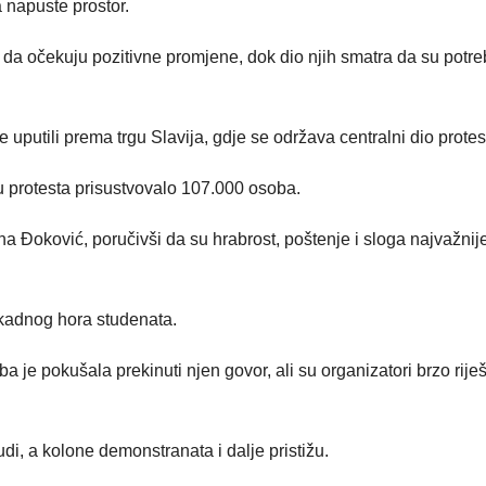
a napuste prostor.
ču da očekuju pozitivne promjene, dok dio njih smatra da su potr
 uputili prema trgu Slavija, gdje se održava centralni dio protes
u protesta prisustvovalo 107.000 osoba.
na Đoković, poručivši da su hrabrost, poštenje i sloga najvažnij
okadnog hora studenata.
je pokušala prekinuti njen govor, ali su organizatori brzo riješi
di, a kolone demonstranata i dalje pristižu.