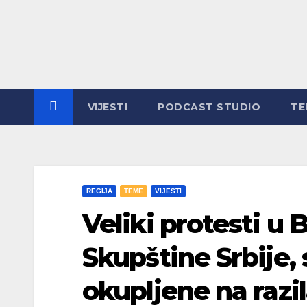
Skip
to
content
VIJESTI
PODCAST STUDIO
TE
REGIJA
TEME
VIJESTI
Veliki protesti u
Skupštine Srbije, 
okupljene na razi