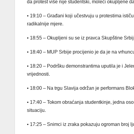
da protest više nije studentski, moleći okupljene d
• 19:10 – Građani koji učestvuju u protestima isti
radikalnije mjere.
• 18:55 – Okupljeni su se iz pravca Skupštine Srbije
• 18:40 – MUP Srbije procijenio je da je na vrhunc
• 18:20 – Podršku demonstrantima uputila je i Jele
vrijednosti.
• 18:00 – Na trgu Slavija održan je performans Bl
• 17:40 – Tokom obraćanja studentkinje, jedna osoba 
situaciju.
• 17:25 – Snimci iz zraka pokazuju ogroman broj lju