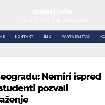
smartinfo
Solidarnost. Povjerenje. Inovativnost.
ME
KONTAKT
ESG
PARTNERSTVO
K
 Beogradu: Nemiri ispred
studenti pozvali
laženje