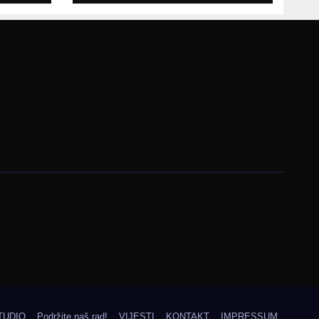
prezentaciji
Federalnog sajma
zapošljavanja
TUDIO
Podržite naš rad!
VIJESTI
KONTAKT
IMPRESSUM