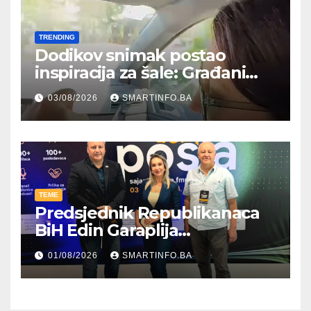
TRENDING
Dodikov snimak postao
inspiracija za šale: Građani
kroz parodiju poslali poruku
03/08/2026
SMARTINFO.BA
TEME
Predsjednik Republikanaca
BiH Edin Garaplija
prisustvovao prezentaciji
01/08/2026
SMARTINFO.BA
Federalnog sajma
zapošljavanja