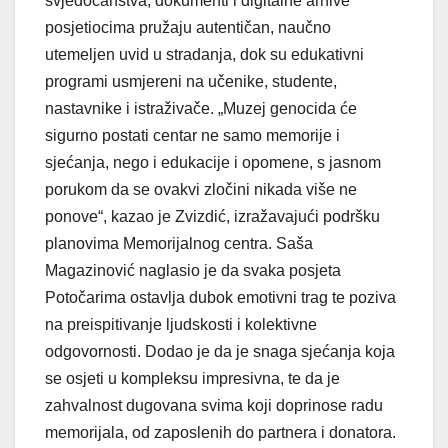
svjedočanstva, dokumenti i digitalne arhive
posjetiocima pružaju autentičan, naučno
utemeljen uvid u stradanja, dok su edukativni
programi usmjereni na učenike, studente,
nastavnike i istraživače. „Muzej genocida će
sigurno postati centar ne samo memorije i
sjećanja, nego i edukacije i opomene, s jasnom
porukom da se ovakvi zločini nikada više ne
ponove“, kazao je Zvizdić, izražavajući podršku
planovima Memorijalnog centra. Saša
Magazinović naglasio je da svaka posjeta
Potočarima ostavlja dubok emotivni trag te poziva
na preispitivanje ljudskosti i kolektivne
odgovornosti. Dodao je da je snaga sjećanja koja
se osjeti u kompleksu impresivna, te da je
zahvalnost dugovana svima koji doprinose radu
memorijala, od zaposlenih do partnera i donatora.