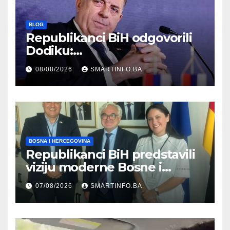
BLOG
Republikanci BiH odgovorili
Dodiku:
Bosanskohercegovačka
08/08/2026
SMARTINFO.BA
kultura postoji i pripada svim
građanima
BOSNA I HERCEGOVINA
Republikanci BiH predstavili
viziju moderne Bosne i
Hercegovine ambasadoru
07/08/2026
SMARTINFO.BA
Njemačke