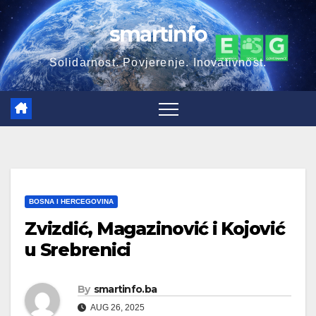
Skip
smartinfo
to
content
Solidarnost. Povjerenje. Inovativnost.
BOSNA I HERCEGOVINA
Zvizdić, Magazinović i Kojović
u Srebrenici
By
smartinfo.ba
AUG 26, 2025