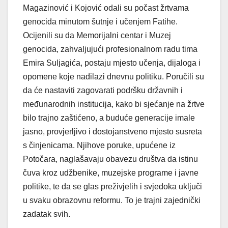
Magazinović i Kojović odali su počast žrtvama
genocida minutom šutnje i učenjem Fatihe.
Ocijenili su da Memorijalni centar i Muzej
genocida, zahvaljujući profesionalnom radu tima
Emira Suljagića, postaju mjesto učenja, dijaloga i
opomene koje nadilazi dnevnu politiku. Poručili su
da će nastaviti zagovarati podršku državnih i
međunarodnih institucija, kako bi sjećanje na žrtve
bilo trajno zaštićeno, a buduće generacije imale
jasno, provjerljivo i dostojanstveno mjesto susreta
s činjenicama. Njihove poruke, upućene iz
Potočara, naglašavaju obavezu društva da istinu
čuva kroz udžbenike, muzejske programe i javne
politike, te da se glas preživjelih i svjedoka uključi
u svaku obrazovnu reformu. To je trajni zajednički
zadatak svih.