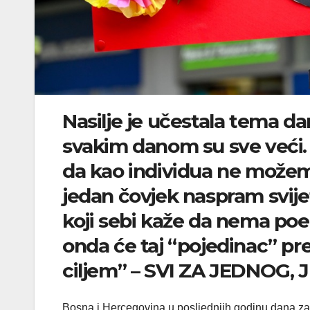
Nasilje je učestala tema dan
svakim danom su sve veći.
da kao individua ne možemo 
jedan čovjek naspram svijet
koji sebi kaže da nema poent
onda će taj “pojedinac” pre
ciljem” – SVI ZA JEDNOG, 
Bosna i Hercegovina u posljednjih godinu dana za