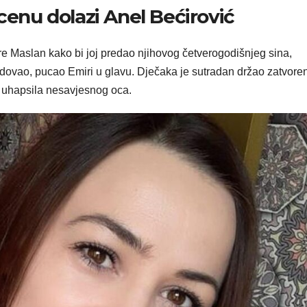
cenu dolazi Anel Bećirović
e Maslan kako bi joj predao njihovog četverogodišnjeg sina,
jedovao, pucao Emiri u glavu. Dječaka je sutradan držao zatvore
 i uhapsila nesavjesnog oca.