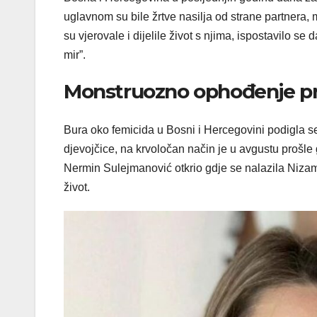
uglavnom su bile žrtve nasilja od strane partnera,
su vjerovale i dijelile život s njima, ispostavilo se 
mir”.
Monstruozno ophođenje p
Bura oko femicida u Bosni i Hercegovini podigla 
djevojčice, na krvoločan način je u avgustu prošle 
Nermin Sulejmanović otkrio gdje se nalazila Nizam
život.