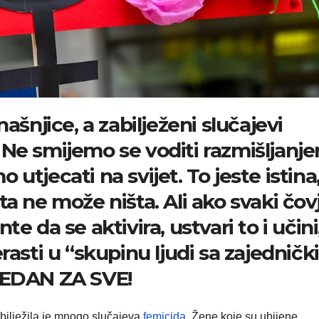
ašnjice, a zabilježeni slučajevi
 Ne smijemo se voditi razmišljanj
utjecati na svijet. To jeste istina
a ne može ništa. Ali ako svaki čov
e da se aktivira, ustvari to i učini
rasti u “skupinu ljudi sa zajednič
JEDAN ZA SVE!
bilježila je mnogo slučajeva
femicida
. Žene koje su ubijene,