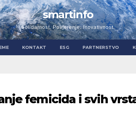
smartinfo
Solidarnost. Povjerenje. Inovativnost.
EME
KONTAKT
ESG
PARTNERSTVO
K
anje femicida i svih vrst