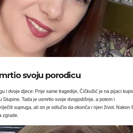
smrtio svoju porodicu
 i dvoje djece. Prije same tragedije, Čičkušić je na pijaci kupi
u Stupine. Tada je usmrtio svoje dvogodišnje, a potom i
ječiti supruga, ali on je odlučio da okonča i njen život. Nakon š
sa zgrade.