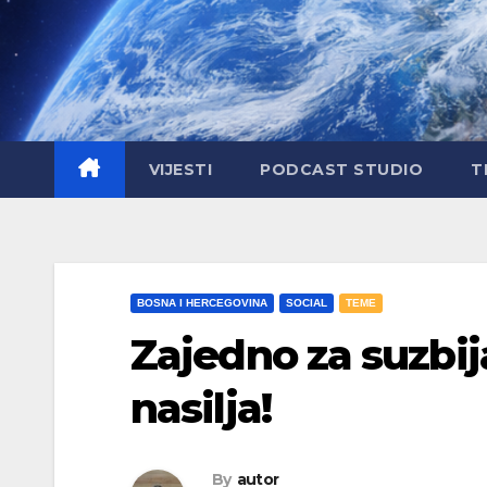
Skip
to
content
VIJESTI
PODCAST STUDIO
T
BOSNA I HERCEGOVINA
SOCIAL
TEME
Zajedno za suzbij
nasilja!
By
autor