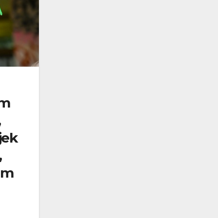
em
,
jek
,
kim