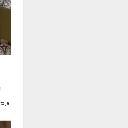
o
to je