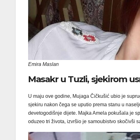
Emira Maslan
Masakr u Tuzli, sjekirom u
U maju ove godine, Mujaga Čičkušić ubio je suprugu
sjekiru nakon čega se uputio prema stanu u naselj
devetogodišnje dijete. Majka Amela pokušala je spri
oduzeo tri života, izvršio je samoubistvo skočivši 