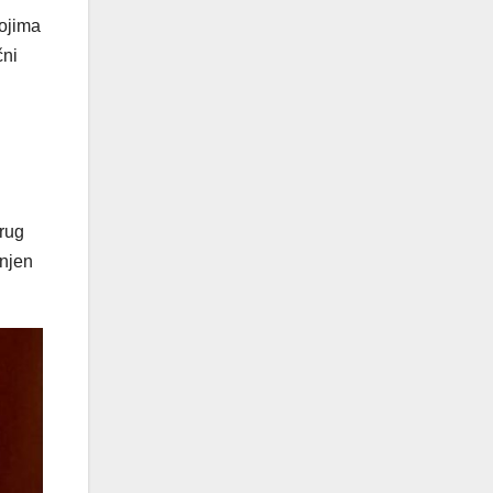
kojima
čni
prug
 njen