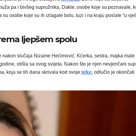
 muža pa i bivšeg supružnika. Dakle, osobe koje su poznavale, 
da su osobe koje su ih izlagale bolu, tuzi i na kraju poslale “u vje
rema ljepšem spolu
se nakon slučaja Nizame Hećimović. Kćerka, sestra, majka male
godine, otišla sa ovog svijeta. Nakon što je njen nevjenčani su
a, koja se tih dana skrivala kod svoje
tetke
, odlučio je okončati