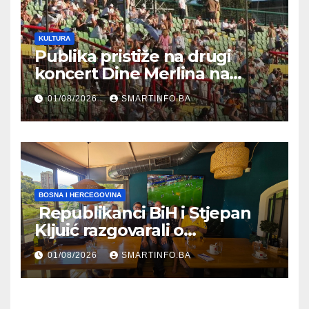
KULTURA
Publika pristiže na drugi
koncert Dine Merlina na
Koševu
01/08/2026
SMARTINFO.BA
BOSNA I HERCEGOVINA
Republikanci BiH i Stjepan
Kljuić razgovarali o
evropskom putu Bosne i
01/08/2026
SMARTINFO.BA
Hercegovine