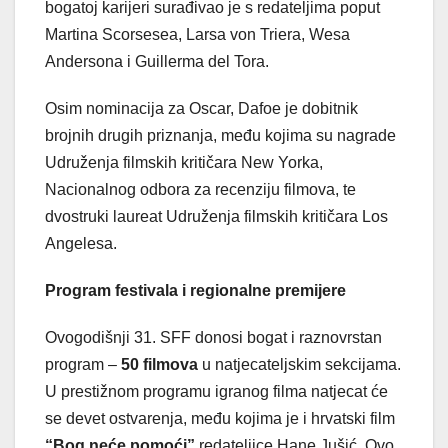
bogatoj karijeri surađivao je s redateljima poput
Martina Scorsesea, Larsa von Triera, Wesa
Andersona i Guillerma del Tora.
Osim nominacija za Oscar, Dafoe je dobitnik
brojnih drugih priznanja, među kojima su nagrade
Udruženja filmskih kritičara New Yorka,
Nacionalnog odbora za recenziju filmova, te
dvostruki laureat Udruženja filmskih kritičara Los
Angelesa.
Program festivala i regionalne premijere
Ovogodišnji 31. SFF donosi bogat i raznovrstan
program –
50 filmova
u natjecateljskim sekcijama.
U prestižnom programu igranog filma natjecat će
se devet ostvarenja, među kojima je i hrvatski film
“Bog neće pomoći”
redateljice Hane Jušić. Ovo