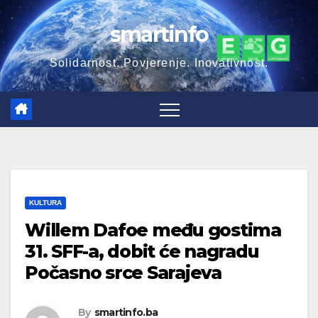
Skip
smartinfo
to
content
Solidarnost. Povjerenje. Inovativnost.
KULTURA
Willem Dafoe među gostima
31. SFF-a, dobit će nagradu
Počasno srce Sarajeva
By
smartinfo.ba