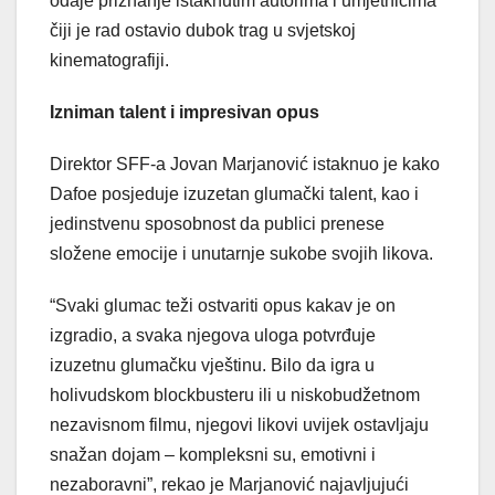
odaje priznanje istaknutim autorima i umjetnicima
čiji je rad ostavio dubok trag u svjetskoj
kinematografiji.
Izniman talent i impresivan opus
Direktor SFF-a Jovan Marjanović istaknuo je kako
Dafoe posjeduje izuzetan glumački talent, kao i
jedinstvenu sposobnost da publici prenese
složene emocije i unutarnje sukobe svojih likova.
“Svaki glumac teži ostvariti opus kakav je on
izgradio, a svaka njegova uloga potvrđuje
izuzetnu glumačku vještinu. Bilo da igra u
holivudskom blockbusteru ili u niskobudžetnom
nezavisnom filmu, njegovi likovi uvijek ostavljaju
snažan dojam – kompleksni su, emotivni i
nezaboravni”, rekao je Marjanović najavljujući