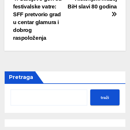
Post
festivalske vatre:
BiH slavi 80 godina
navigation
SFF pretvorio grad
u centar glamura i
dobrog
raspoloženja
Pretraga
traži