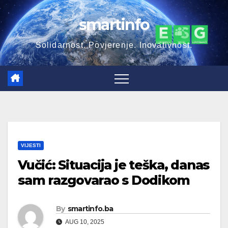
Skip
smartinfo
to
content
Solidarnost. Povjerenje. Inovativnost.
VIJESTI
Vučić: Situacija je teška, danas
sam razgovarao s Dodikom
By
smartinfo.ba
AUG 10, 2025