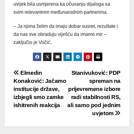
uvijek bila usmjerena ka očuvanju dijaloga sa
svim relevantnim međunarodnim partnerima.
– Ja njima želim da imaju dobar susret, rezultate i
da nas sve obraduju viješću da imamo mir –
zaključio je Vučić.
Post
Elmedin
Stanivuković: PDP
Konaković: Jačamo
spreman na
navigation
institucije države,
prijevremene izbore
izbjegli smo zamke
radi stabilnosti RS,
ishitrenih reakcija
ali samo pod jednim
uvjetom