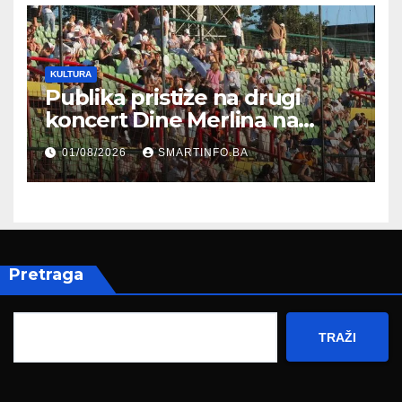
KULTURA
Publika pristiže na drugi
koncert Dine Merlina na
Koševu
01/08/2026
SMARTINFO.BA
Pretraga
TRAŽI