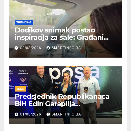
TRENDING
Dodikov snimak postao
inspiracija za šale: Građani
kroz parodiju poslali poruku
03/08/2026
SMARTINFO.BA
TEME
Predsjednik Republikanaca
BiH Edin Garaplija
prisustvovao prezentaciji
01/08/2026
SMARTINFO.BA
Federalnog sajma
zapošljavanja