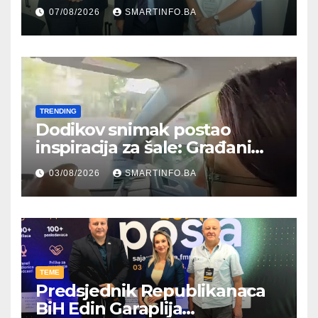
Hercegovine ambasadoru
07/08/2026
SMARTINFO.BA
Njemačke
TRENDING
Dodikov snimak postao
inspiracija za šale: Građani
kroz parodiju poslali poruku
03/08/2026
SMARTINFO.BA
TEME
Predsjednik Republikanaca
BiH Edin Garaplija