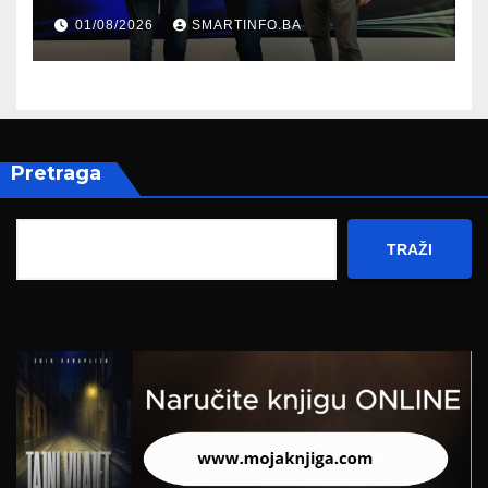
prisustvovao prezentaciji
01/08/2026
SMARTINFO.BA
Federalnog sajma
zapošljavanja
Pretraga
TRAŽI