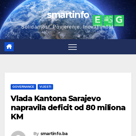
Skip
smartinfo
to
content
Solidarnost. Povjerenje. Inovativnost.
GOVERNANCE
VIJESTI
Vlada Kantona Sarajevo
napravila deficit od 80 miliona
KM
By
smartinfo.ba