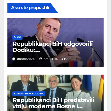
Ako ste propustili
BLOG
Republikanci BiH odgovorili
Dodiku:
Bosanskohercegovačka
08/08/2026
SMARTINFO.BA
kultura postoji i pripada svim
građanima
BOSNA I HERCEGOVINA
Republikanci BiH predstavili
viziju moderne Bosne i