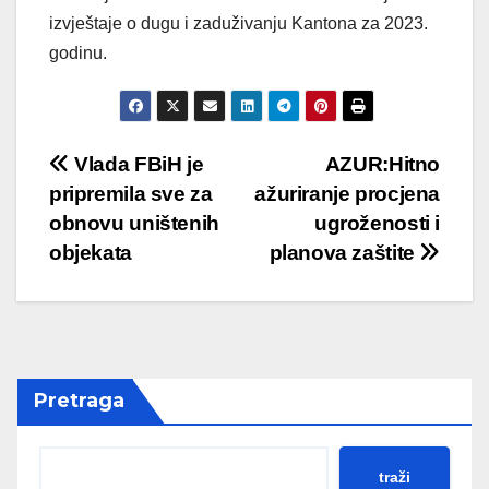
izvještaje o dugu i zaduživanju Kantona za 2023.
godinu.
Post
Vlada FBiH je
AZUR:Hitno
pripremila sve za
ažuriranje procjena
navigation
obnovu uništenih
ugroženosti i
objekata
planova zaštite
Pretraga
traži