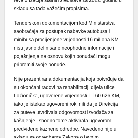
revalorizacija stalnih sredstava za 2022. godinu u
skladu sa tada važećim propisima.
Tenderskom dokumentacijom kod Ministarstva
saobraćaja za postupak nabavke autobusa i
minibusa procijenjene vrijednosti 16 miliona KM
nisu jasno definisane neophodne informacije i
pojašnjenja na osnovu kojih ponuđači mogu
pripremiti svoje ponude.
Nije prezentirana dokumentacija koja potvrđuje da
su okončani radovi na rehabilitaciji dijela ulice
Ložionička, ugovorene vrijednosti 1.160.626 KM,
iako je istekao ugovoreni rok, niti da je Direkcija
za puteve utvrđivala odgovornost izvođača za
kašnjenje i shodno tome aktivirala ugovorom
predviđene kaznene odredbe. Navedeno nije u
skladu sa odredbama Zakona o javnim