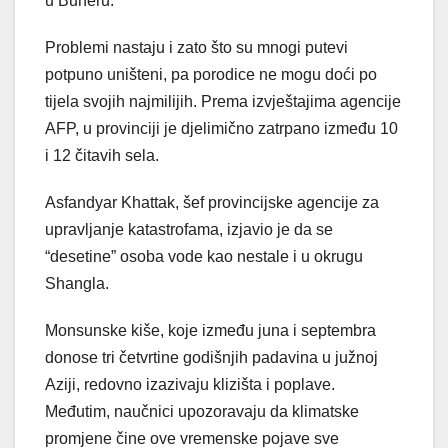
u Buneru.
Problemi nastaju i zato što su mnogi putevi
potpuno uništeni, pa porodice ne mogu doći po
tijela svojih najmilijih. Prema izvještajima agencije
AFP, u provinciji je djelimično zatrpano između 10
i 12 čitavih sela.
Asfandyar Khattak, šef provincijske agencije za
upravljanje katastrofama, izjavio je da se
“desetine” osoba vode kao nestale i u okrugu
Shangla.
Monsunske kiše, koje između juna i septembra
donose tri četvrtine godišnjih padavina u južnoj
Aziji, redovno izazivaju klizišta i poplave.
Međutim, naučnici upozoravaju da klimatske
promjene čine ove vremenske pojave sve