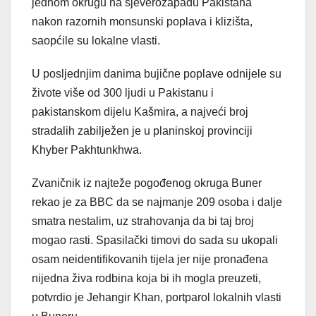
jednom okrugu na sjeverozapadu Pakistana
nakon razornih monsunski poplava i klizišta,
saopćile su lokalne vlasti.
U posljednjim danima bujične poplave odnijele su
živote više od 300 ljudi u Pakistanu i
pakistanskom dijelu Kašmira, a najveći broj
stradalih zabilježen je u planinskoj provinciji
Khyber Pakhtunkhwa.
Zvaničnik iz najteže pogođenog okruga Buner
rekao je za BBC da se najmanje 209 osoba i dalje
smatra nestalim, uz strahovanja da bi taj broj
mogao rasti. Spasilački timovi do sada su ukopali
osam neidentifikovanih tijela jer nije pronađena
nijedna živa rodbina koja bi ih mogla preuzeti,
potvrdio je Jehangir Khan, portparol lokalnih vlasti