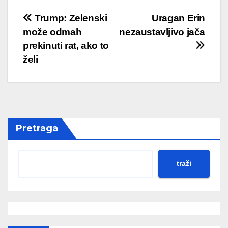
Post
Trump: Zelenski
Uragan Erin
može odmah
nezaustavljivo jača
navigation
prekinuti rat, ako to
želi
Pretraga
traži