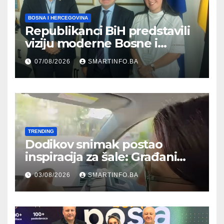
BOSNA I HERCEGOVINA
Republikanci BiH predstavili
viziju moderne Bosne i
Hercegovine ambasadoru
07/08/2026
SMARTINFO.BA
Njemačke
TRENDING
Dodikov snimak postao
inspiracija za šale: Građani
kroz parodiju poslali poruku
03/08/2026
SMARTINFO.BA