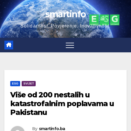
Skip
smartinfo
to
content
Solidarnost. Povjerenje. Inovativnost.
ESG
SVIJET
Više od 200 nestalih u
katastrofalnim poplavama u
Pakistanu
By
smartinfo.ba