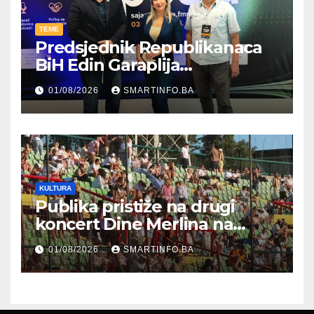
TEME
Predsjednik Republikanaca
BiH Edin Garaplija
prisustvovao prezentaciji
01/08/2026
SMARTINFO.BA
Federalnog sajma
zapošljavanja
KULTURA
Publika pristiže na drugi
koncert Dine Merlina na
Koševu
01/08/2026
SMARTINFO.BA