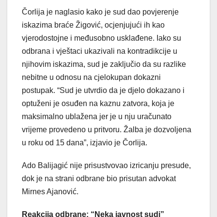
Čorlija je naglasio kako je sud dao povjerenje
iskazima braće Žigović, ocjenjujući ih kao
vjerodostojne i međusobno usklađene. Iako su
odbrana i vještaci ukazivali na kontradikcije u
njihovim iskazima, sud je zaključio da su razlike
nebitne u odnosu na cjelokupan dokazni
postupak. “Sud je utvrdio da je djelo dokazano i
optuženi je osuđen na kaznu zatvora, koja je
maksimalno ublažena jer je u nju uračunato
vrijeme provedeno u pritvoru. Žalba je dozvoljena
u roku od 15 dana”, izjavio je Čorlija.
Ado Balijagić nije prisustvovao izricanju presude,
dok je na strani odbrane bio prisutan advokat
Mirnes Ajanović.
Reakcija odbrane: “Neka javnost sudi”