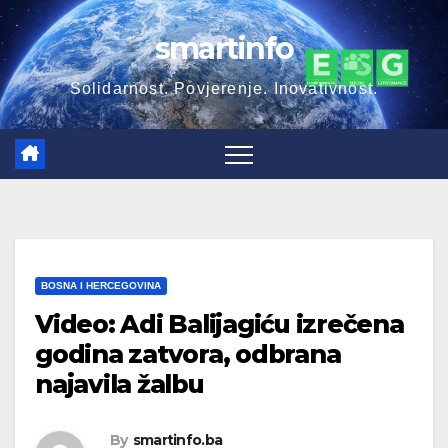
Skip
smartinfo
to
content
Solidarnost. Povjerenje. Inovativnost.
BOSNA I HERCEGOVINA
Video: Adi Balijagiću izrečena
godina zatvora, odbrana
najavila žalbu
By
smartinfo.ba