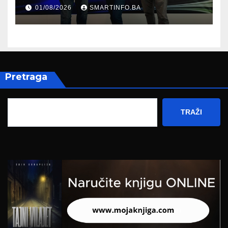
prisustvovao prezentaciji
01/08/2026
SMARTINFO.BA
Federalnog sajma
zapošljavanja
Pretraga
TRAŽI