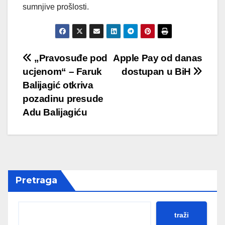
sumnjive prošlosti.
Post
„Pravosuđe pod
Apple Pay od danas
ucjenom“ – Faruk
dostupan u BiH
navigation
Balijagić otkriva
pozadinu presude
Adu Balijagiću
Pretraga
traži