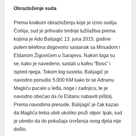
Obrazloženje suda
Prema kratkom obrazloženju koje je iznio sudija
Čorlija, sud je prihvatio tvrdnje tužilaštva prema
kojima je Ado Balijagić 13. juna 2015. godine
putem telefona dogovorio sastanak sa Mirsadom i
Eldanom Žigovićem u Sarajevu. Nakon toga su
se, kako je navedeno, sastali u kafeu “Boss” i
ispred njega. Tokom tog susreta, Balijagić je
navodno ponudio 5.000 KM kako bi se Adnanu
Magliću pucalo u leđa, noge i zadnjicu, te je
navodno obećao da će Eldanu nabaviti pištolj.
Prema navodima presude, Balijagić je čak kazao
da Maglića treba ubiti ukoliko pruži otpor. Ipak, sud
je utvrdio da do pokušaja izvršenja ovog djela nije
došlo.