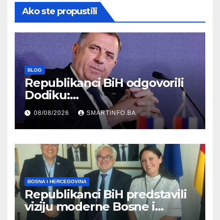
Ako ste propustili
BLOG
Republikanci BiH odgovorili
Dodiku:
Bosanskohercegovačka
08/08/2026
SMARTINFO.BA
kultura postoji i pripada svim
građanima
BOSNA I HERCEGOVINA
Republikanci BiH predstavili
viziju moderne Bosne i
Hercegovine ambasadoru