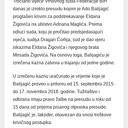
Tročlano vijeće Vrhovnog suda Federacije BiH
danas je izreklo presudu kojom je Ado Balijagić
proglašen krivim za podstrekavanje Eldana
Žigovića na ubistvo Adnana Maglića. Prema
odluci suda, koju je pročitao predsjedavajući
vijeća, sudija Dragan Čorlija, sud je dao vjeru
iskazima Eldana Žigovića i njegovog brata
Mirsada Žigovića. Na osnovu toga, Balijagiću je
izrečena kazna zatvora u trajanju od jedne godine.
U izrečenu kaznu uračunato je vrijeme koje je
Balijagić proveo u pritvoru od 15. septembra 2015.
do 17. novembra 2018. godine. Tužilaštvo i
odbrana imaju pravo žalbe na presudu u roku od
15 dana od prijema pisanog otpravka presude.
Balijagić je, također, obavezan da snosi troškove
krivičnog postupka.