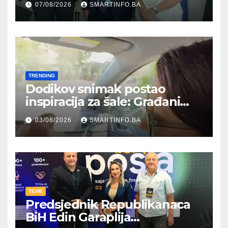
07/08/2026
SMARTINFO.BA
Njemačke
TRENDING
Dodikov snimak postao
inspiracija za šale: Građani
kroz parodiju poslali poruku
03/08/2026
SMARTINFO.BA
TEME
Predsjednik Republikanaca
BiH Edin Garaplija