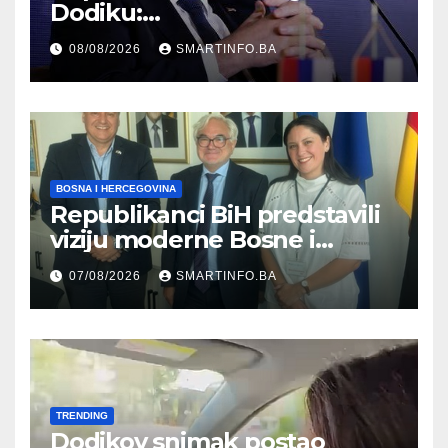
Dodiku:
Bosanskohercegovačka
08/08/2026
SMARTINFO.BA
kultura postoji i pripada svim
građanima
BOSNA I HERCEGOVINA
Republikanci BiH predstavili
viziju moderne Bosne i
Hercegovine ambasadoru
07/08/2026
SMARTINFO.BA
Njemačke
TRENDING
Dodikov snimak postao