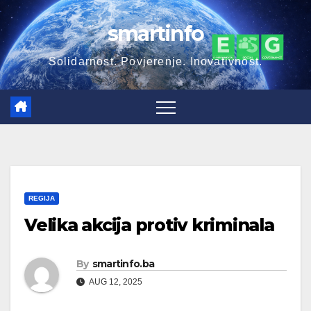
Skip
smartinfo
to
content
Solidarnost. Povjerenje. Inovativnost.
REGIJA
Velika akcija protiv kriminala
By
smartinfo.ba
AUG 12, 2025