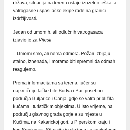
država, situacija na terenu ostaje izuzetno teška, a
vatrogasne i spasilačke ekipe rade na granici
izdržljivosti.
Jedan od umornih, ali odlučnih vatrogasaca
izjavio je za
Vijesti
:
– Umorni smo, ali nema odmora. Požari izbijaju
stalno, iznenada, i moramo biti spremni da odmah
reagujemo.
Prema informacijama sa terena, jučer su
najkritičnije tačke bile Budva i Bar, posebno
područja Buljarice i Čanja, gdje se vatra približila
kućama i turističkim objektima. U isto vrijeme, na
području glavnog grada gorjela su mjesta u
Kučima, na Kakarickoj gori, u Piperskom kraju i
kod Smokovca. Situacija je složena i u centralnom