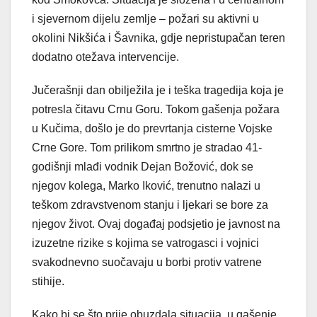
i sjevernom dijelu zemlje – požari su aktivni u
okolini Nikšića i Šavnika, gdje nepristupačan teren
dodatno otežava intervencije.
Jučerašnji dan obilježila je i teška tragedija koja je
potresla čitavu Crnu Goru. Tokom gašenja požara
u Kučima, došlo je do prevrtanja cisterne Vojske
Crne Gore. Tom prilikom smrtno je stradao 41-
godišnji mlađi vodnik Dejan Božović, dok se
njegov kolega, Marko Iković, trenutno nalazi u
teškom zdravstvenom stanju i ljekari se bore za
njegov život. Ovaj događaj podsjetio je javnost na
izuzetne rizike s kojima se vatrogasci i vojnici
svakodnevno suočavaju u borbi protiv vatrene
stihije.
Kako bi se što prije obuzdala situacija, u gašenje