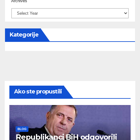
Archives
Kategorije
Ako ste propustili
BLOG
Republikanci BiH odgovorili