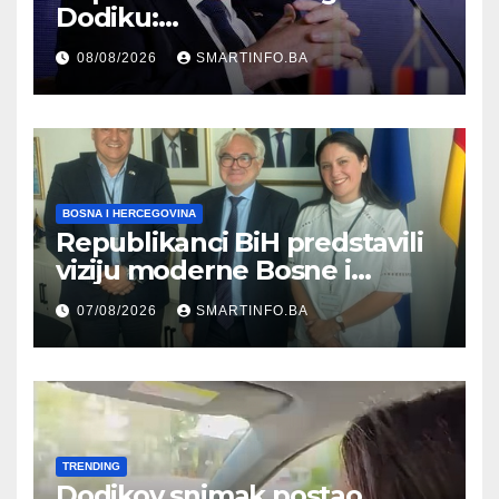
Dodiku:
Bosanskohercegovačka
08/08/2026
SMARTINFO.BA
kultura postoji i pripada svim
građanima
BOSNA I HERCEGOVINA
Republikanci BiH predstavili
viziju moderne Bosne i
Hercegovine ambasadoru
07/08/2026
SMARTINFO.BA
Njemačke
TRENDING
Dodikov snimak postao