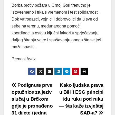
Borba protiv požara u Crnoj Gori trenutno je
istovremeno i trka s vremenom i test solidarnosti.
Dok vatrogasci, vojnici i dobrovoljci daju sve od
sebe na terenu, međunarodna pomoć i
koordinacija ostaju ključni faktori u sprječavanju
daljeg širenja vatre i spašavanju onoga što se još
može spasiti.
Prenosi Avaz
Post
Podignute prve
Kako ljudska prava
optužnice za jeziv
u BiH i ESG principi
navigation
slučaj u Brčkom
idu ruku pod ruku
gdje je pronađeno
— šta kaže izvještaj
31 dijete i jedna
SAD-a?