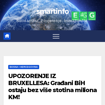
Skip
smartinfo
to
content
Solidarnost. Povjerenje. Inovativnost.
BOSNA I HERCEGOVINA
UPOZORENJE IZ
BRUXELLESA: Građani BiH
ostaju bez više stotina miliona
KM!