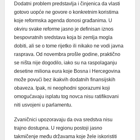
Dodatni problem predstavlja i činjenica da vlasti
gotovo uopće ne govore o konkretnim koristima
koje reformska agenda donosi građanima. U
okviru svake reforme jasno je definisan iznos
bespovratnih sredstava koja bi zemlja mogla
dobiti, ali se o tome rijetko ili nikako ne vodi javna
rasprava. Od novembra prošle godine, praktično
se ništa nije dogodilo, iako su na raspolaganju
desetine miliona eura koje Bosna i Hercegovina
može povući bez ikakvih dodatnih finansijskih
obaveza. Ipak, ni neophodni sporazumi koji
omogućavaju isplatu tog novca nisu ratifikovani
niti usvojeni u parlamentu.
Zvaničnici upozoravaju da ova sredstva nisu
trajno dostupna. U regionu postoji jasno
takmičenje među državama koje žele iskoristiti