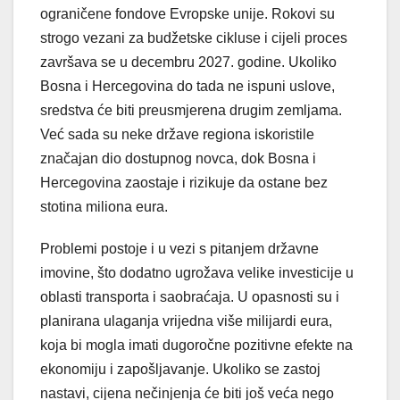
ograničene fondove Evropske unije. Rokovi su
strogo vezani za budžetske cikluse i cijeli proces
završava se u decembru 2027. godine. Ukoliko
Bosna i Hercegovina do tada ne ispuni uslove,
sredstva će biti preusmjerena drugim zemljama.
Već sada su neke države regiona iskoristile
značajan dio dostupnog novca, dok Bosna i
Hercegovina zaostaje i rizikuje da ostane bez
stotina miliona eura.
Problemi postoje i u vezi s pitanjem državne
imovine, što dodatno ugrožava velike investicije u
oblasti transporta i saobraćaja. U opasnosti su i
planirana ulaganja vrijedna više milijardi eura,
koja bi mogla imati dugoročne pozitivne efekte na
ekonomiju i zapošljavanje. Ukoliko se zastoj
nastavi, cijena nečinjenja će biti još veća nego