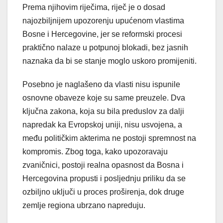
Prema njihovim riječima, riječ je o dosad
najozbiljnijem upozorenju upućenom vlastima
Bosne i Hercegovine, jer se reformski procesi
praktično nalaze u potpunoj blokadi, bez jasnih
naznaka da bi se stanje moglo uskoro promijeniti.
Posebno je naglašeno da vlasti nisu ispunile
osnovne obaveze koje su same preuzele. Dva
ključna zakona, koja su bila preduslov za dalji
napredak ka Evropskoj uniji, nisu usvojena, a
među političkim akterima ne postoji spremnost na
kompromis. Zbog toga, kako upozoravaju
zvaničnici, postoji realna opasnost da Bosna i
Hercegovina propusti i posljednju priliku da se
ozbiljno uključi u proces proširenja, dok druge
zemlje regiona ubrzano napreduju.