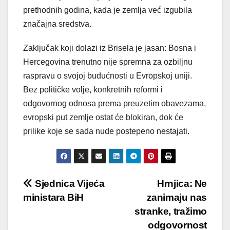
prethodnih godina, kada je zemlja već izgubila
značajna sredstva.
Zaključak koji dolazi iz Brisela je jasan: Bosna i
Hercegovina trenutno nije spremna za ozbiljnu
raspravu o svojoj budućnosti u Evropskoj uniji.
Bez političke volje, konkretnih reformi i
odgovornog odnosa prema preuzetim obavezama,
evropski put zemlje ostat će blokiran, dok će
prilike koje se sada nude postepeno nestajati.
Post
Sjednica Vijeća
Hrnjica: Ne
ministara BiH
zanimaju nas
navigation
stranke, tražimo
odgovornost