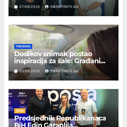
Hercegovine ambasadoru
07/08/2026
SMARTINFO.BA
Njemačke
TRENDING
Dodikov snimak postao
inspiracija za šale: Građani
kroz parodiju poslali poruku
03/08/2026
SMARTINFO.BA
TEME
Predsjednik Republikanaca
BiH Edin Garaplija