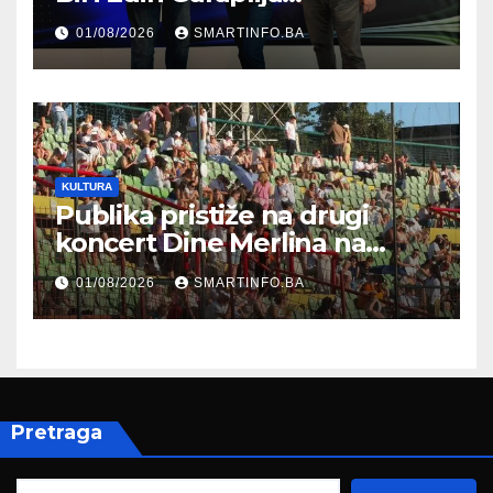
prisustvovao prezentaciji
01/08/2026
SMARTINFO.BA
Federalnog sajma
zapošljavanja
KULTURA
Publika pristiže na drugi
koncert Dine Merlina na
Koševu
01/08/2026
SMARTINFO.BA
Pretraga