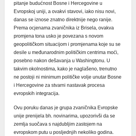
pitanje budućnost Bosne i Hercegovine u
Evropskoj uniji, a ovakvi stavovi, iako nisu novi,
danas se iznose znatno direktnije nego ranije.
Prema ocjenama zvaničnika iz Brisela, ovakva
promjena tona usko je povezana s novom
geopolitičkom situacijom i promjenama koje su se
desile u međunarodnim političkim centrima moći,
posebno nakon dešavanja u Washingtonu. U
takvim okolnostima, kako je naglašeno, trenutno
ne postoji ni minimum političke volje unutar Bosne
i Hercegovine za stvarni nastavak procesa
evropskih integracija.
Ovu poruku danas je grupa zvaničnika Evropske
unije prenijela bh. novinarima, upozorivši da se
zemlja suočava s najdubljim zastojem na
evropskom putu u posljednjih nekoliko godina.