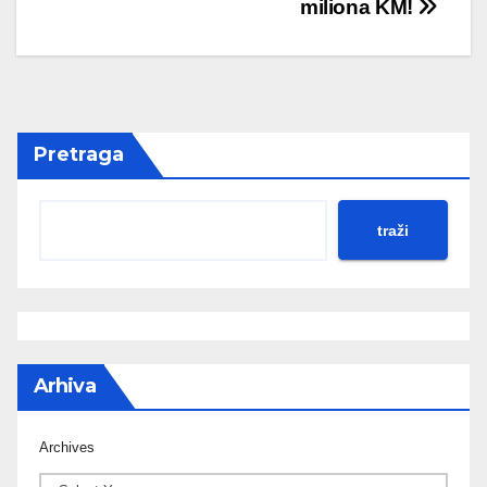
miliona KM!
Pretraga
traži
Arhiva
Archives