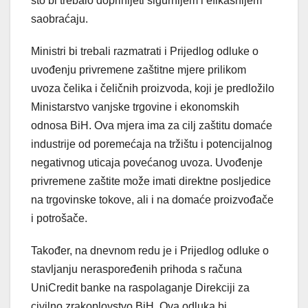
što bi trebalo doprinijeti sigurnijem i efikasnijem
saobraćaju.
Ministri bi trebali razmatrati i Prijedlog odluke o
uvođenju privremene zaštitne mjere prilikom
uvoza čelika i čeličnih proizvoda, koji je predložilo
Ministarstvo vanjske trgovine i ekonomskih
odnosa BiH. Ova mjera ima za cilj zaštitu domaće
industrije od poremećaja na tržištu i potencijalnog
negativnog uticaja povećanog uvoza. Uvođenje
privremene zaštite može imati direktne posljedice
na trgovinske tokove, ali i na domaće proizvođače
i potrošače.
Također, na dnevnom redu je i Prijedlog odluke o
stavljanju neraspoređenih prihoda s računa
UniCredit banke na raspolaganje Direkciji za
civilno zrakoplovstvo BiH. Ova odluka bi