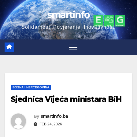
Skip
smartinfo
to
content
Solidarnost. Povjerenje. Inovativnost.
BOSNA I HERCEGOVINA
Sjednica Vijeća ministara BiH
By
smartinfo.ba
FEB 24, 2026