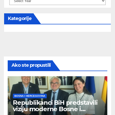
Kategorije
Ako ste propustili
BOSNA I HERCEGOVINA
Republikanci BiH predstavili
viziju moderne Bosne i