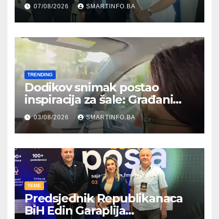
Hercegovine ambasadoru
07/08/2026
SMARTINFO.BA
Njemačke
TRENDING
Dodikov snimak postao
inspiracija za šale: Građani
kroz parodiju poslali poruku
03/08/2026
SMARTINFO.BA
TEME
Predsjednik Republikanaca
BiH Edin Garaplija