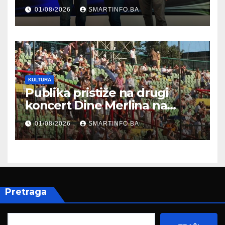
prisustvovao prezentaciji
01/08/2026
SMARTINFO.BA
Federalnog sajma
zapošljavanja
KULTURA
Publika pristiže na drugi
koncert Dine Merlina na
Koševu
01/08/2026
SMARTINFO.BA
Pretraga