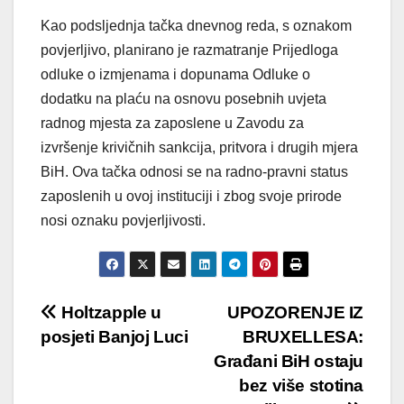
Kao podsljednja tačka dnevnog reda, s oznakom
povjerljivo, planirano je razmatranje Prijedloga
odluke o izmjenama i dopunama Odluke o
dodatku na plaću na osnovu posebnih uvjeta
radnog mjesta za zaposlene u Zavodu za
izvršenje krivičnih sankcija, pritvora i drugih mjera
BiH. Ova tačka odnosi se na radno-pravni status
zaposlenih u ovoj instituciji i zbog svoje prirode
nosi oznaku povjerljivosti.
Post
Holtzapple u
UPOZORENJE IZ
posjeti Banjoj Luci
BRUXELLESA:
navigation
Građani BiH ostaju
bez više stotina