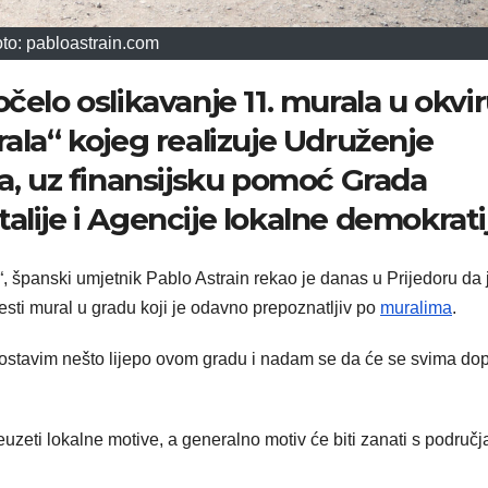
to: pabloastrain.com
čelo oslikavanje 11. murala u okvi
ala“ kojeg realizuje Udruženje
ra, uz finansijsku pomoć Grada
Italije i Agencije lokalne demokrati
 španski umjetnik Pablo Astrain rekao je danas u Prijedoru da 
sti mural u gradu koji je odavno prepoznatljiv po
muralima
.
 ostavim nešto lijepo ovom gradu i nadam se da će se svima dop
uzeti lokalne motive, a generalno motiv će biti zanati s područj