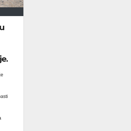
ru
je.
je
asti
a