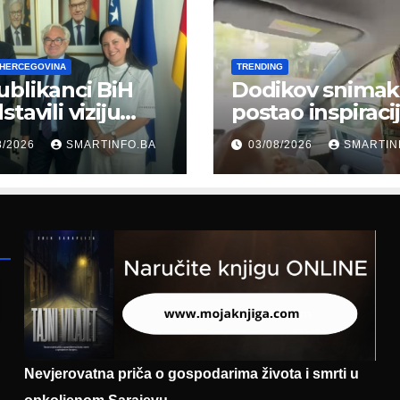
 HERCEGOVINA
TRENDING
blikanci BiH
Dodikov snimak
tavili viziju
postao inspiraci
erne Bosne i
šale: Građani kr
8/2026
SMARTINFO.BA
03/08/2026
SMARTIN
cegovine
parodiju poslali
asadoru
poruku
mačke
Nevjerovatna priča o gospodarima života i smrti u