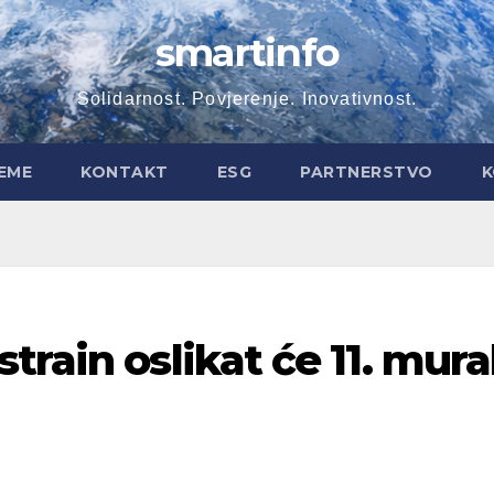
smartinfo
Solidarnost. Povjerenje. Inovativnost.
EME
KONTAKT
ESG
PARTNERSTVO
K
rain oslikat će 11. mura