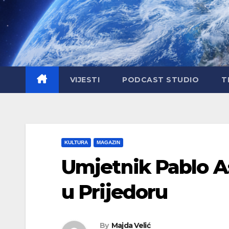
Skip
to
content
VIJESTI
PODCAST STUDIO
T
KULTURA
MAGAZIN
Umjetnik Pablo Ast
u Prijedoru
By
Majda Velić