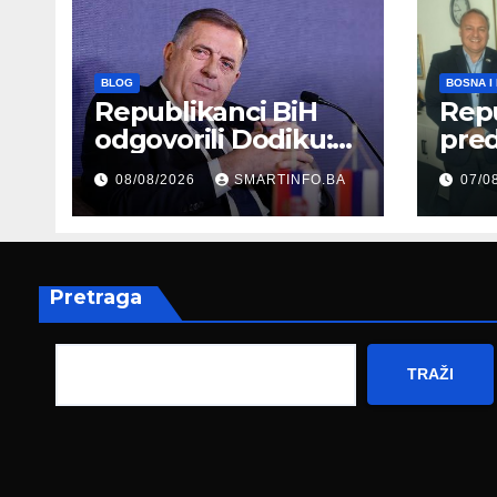
BLOG
BOSNA I
Republikanci BiH
Repu
odgovorili Dodiku:
preds
Bosanskohercegova
mod
08/08/2026
SMARTINFO.BA
07/0
čka kultura postoji i
Her
pripada svim
amb
građanima
Nje
Pretraga
TRAŽI