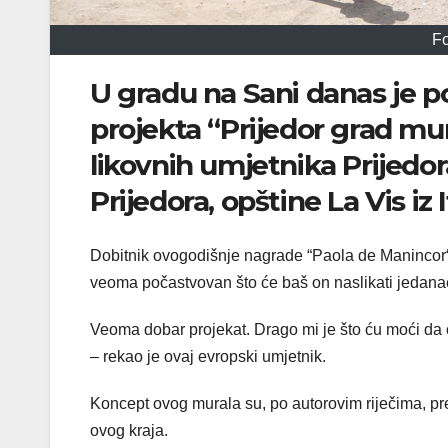
Fo
U gradu na Sani danas je po
projekta “Prijedor grad mur
likovnih umjetnika Prijedo
Prijedora, opštine La Vis iz 
Dobitnik ovogodišnje nagrade “Paola de Manincor“,
veoma počastvovan što će baš on naslikati jedanae
Veoma dobar projekat. Drago mi je što ću moći da
– rekao je ovaj evropski umjetnik.
Koncept ovog murala su, po autorovim riječima, pre
ovog kraja.