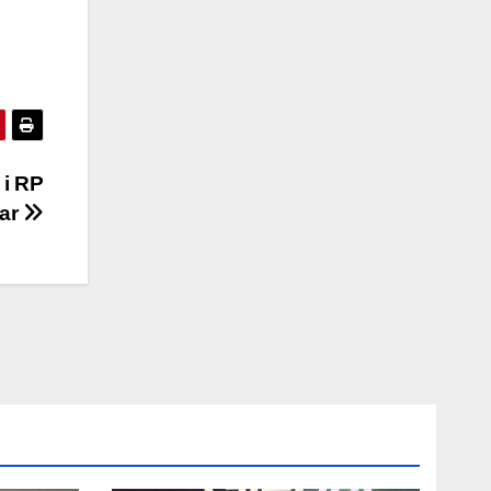
 i RP
zar