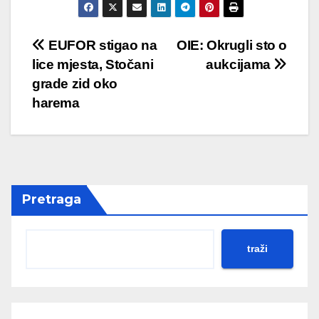
Post
EUFOR stigao na
OIE: Okrugli sto o
lice mjesta, Stočani
aukcijama
navigation
grade zid oko
harema
Pretraga
traži