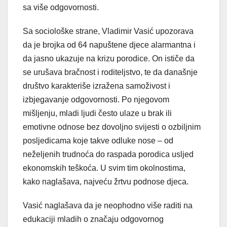
sa više odgovornosti.
Sa sociološke strane, Vladimir Vasić upozorava
da je brojka od 64 napuštene djece alarmantna i
da jasno ukazuje na krizu porodice. On ističe da
se urušava bračnost i roditeljstvo, te da današnje
društvo karakteriše izražena samoživost i
izbjegavanje odgovornosti. Po njegovom
mišljenju, mladi ljudi često ulaze u brak ili
emotivne odnose bez dovoljno svijesti o ozbiljnim
posljedicama koje takve odluke nose – od
neželjenih trudnoća do raspada porodica usljed
ekonomskih teškoća. U svim tim okolnostima,
kako naglašava, najveću žrtvu podnose djeca.
Vasić naglašava da je neophodno više raditi na
edukaciji mladih o značaju odgovornog