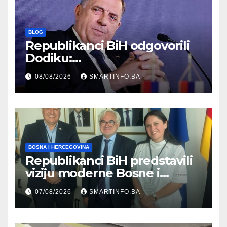
BLOG
Republikanci BiH odgovorili
Dodiku:
Bosanskohercegovačka
08/08/2026
SMARTINFO.BA
kultura postoji i pripada svim
građanima
BOSNA I HERCEGOVINA
Republikanci BiH predstavili
viziju moderne Bosne i
Hercegovine ambasadoru
07/08/2026
SMARTINFO.BA
Njemačke