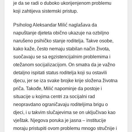
je da se radi o duboko ukorijenjenom problemu
koji zahtijeva sistemski pristup.
Psiholog Aleksandar Milić naglašava da
napuštanje djeteta obično ukazuje na ozbiljno
narušeno psihičko stanje roditelja. Takve osobe,
kako kaže, često nemaju stabilan način života,
suočavaju se sa egzistencijalnim problemima i
otežanom socijalizacijom. On smatra da je važno
detaljno ispitati status roditelja koji su ostavili
djecu, jer se iza svake brojke krije složena životna
priča. Takođe, Milić napominje da postoje i
situacije u kojima centri za socijalni rad
neopravdano ograničavaju roditeljima brigu o
djeci, i u takvim slučajevima se on uključivao kao
vještak. Njegova poruka je jasna – institucije
moraju pristupiti ovom problemu mnogo stručnije i