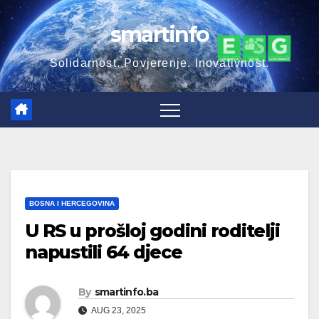
Skip
smartinfo
to
content
Solidarnost. Povjerenje. Inovativnost.
BOSNA I HERCEGOVINA
U RS u prošloj godini roditelji
napustili 64 djece
By
smartinfo.ba
AUG 23, 2025