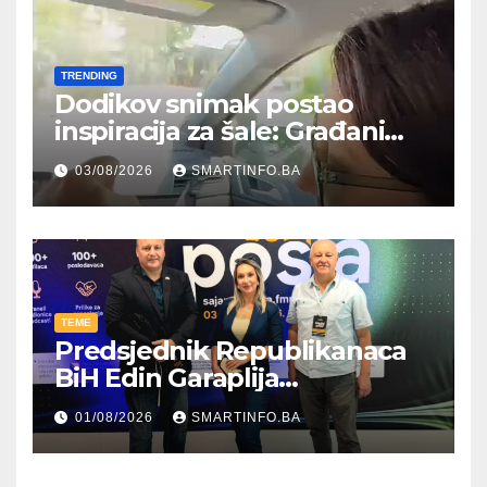
TRENDING
Dodikov snimak postao
inspiracija za šale: Građani
kroz parodiju poslali poruku
03/08/2026
SMARTINFO.BA
TEME
Predsjednik Republikanaca
BiH Edin Garaplija
prisustvovao prezentaciji
01/08/2026
SMARTINFO.BA
Federalnog sajma
zapošljavanja