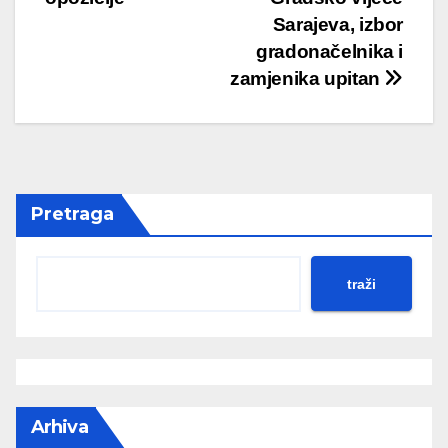
navigation
Sarajeva, izbor
gradonačelnika i
zamjenika upitan
Pretraga
traži
Arhiva