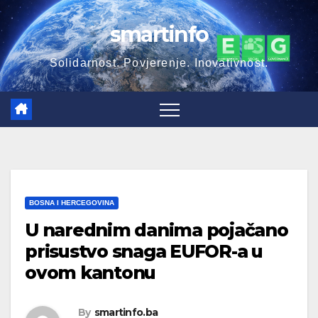
Skip
smartinfo
to
content
Solidarnost. Povjerenje. Inovativnost.
BOSNA I HERCEGOVINA
U narednim danima pojačano
prisustvo snaga EUFOR-a u
ovom kantonu
By
smartinfo.ba