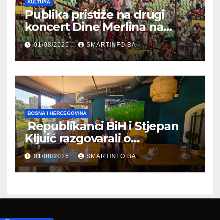
KULTURA
Publika pristiže na drugi
koncert Dine Merlina na
Koševu
01/08/2026
SMARTINFO.BA
BOSNA I HERCEGOVINA
Republikanci BiH i Stjepan
Kljuić razgovarali o
evropskom putu Bosne i
01/08/2026
SMARTINFO.BA
Hercegovine