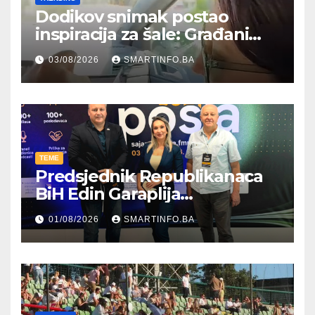
Dodikov snimak postao
inspiracija za šale: Građani
kroz parodiju poslali poruku
03/08/2026
SMARTINFO.BA
TEME
Predsjednik Republikanaca
BiH Edin Garaplija
prisustvovao prezentaciji
01/08/2026
SMARTINFO.BA
Federalnog sajma
zapošljavanja