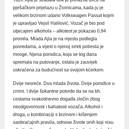
pješačkom prijelazu u Živinicama, kada ju je
velikom brzinom udario Volkswagen Passat kojim
je upravljao Vejsil Halilović. Vozač je bio pod
utjecajem alkohola – alkotest je pokazao 0,94
promila. Mlada Ajla je na mjestu podlegla
povredama, a vijest o njenoj smrti potresla je
mnoge. Njena porodica, koja se tog dana
spremala na putovanje, ostala je zauvijek
uskraćena za budućnost sa svojom kćerkom.
Dvije nesreće. Dva mlada života. Dvije porodice u
crnini. I dvije šokantne potvrde da se na bh.
cestama svakodnevno događa zločin zbog
neodgovornosti i bahatosti vozača. Alkohol i
droga, u kombinaciji s brzinom i kršenjem
saobraćajnih pravila, odnose živote onih koji nisu