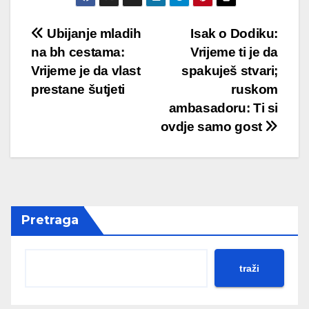
Post
Ubijanje mladih
Isak o Dodiku:
na bh cestama:
Vrijeme ti je da
navigation
Vrijeme je da vlast
spakuješ stvari;
prestane šutjeti
ruskom
ambasadoru: Ti si
ovdje samo gost
Pretraga
traži