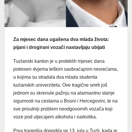
Za mjesec dana ugašena dva mlada života:
pijani i drogirani vozači nastavljaju ubijati
Tuzlanski kanton je u proteklih mjesec dana
potresen dvjema teškim saobraćajnim nesrećama,
u kojima su stradala dva mlada studenta
tuzlanskih univerziteta. Ove tragične smrti još
jednom su skrenule pažnju na alarmantno stanje
sigurnosti na cestama u Bosni i Hercegovini, te na
sve prisutniji problem neodgovornih vozača koji
voze pod utjecajem alkohola i narkotika.
Prva tragedija dogodila se 13. jula u Tuzli, kada je