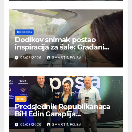
TRENDING
Dodikov snimak postao
inspiracija za šale: Građani
kroz parodiju poslali poruku
03/08/2026
SMARTINFO.BA
TEME
Predsjednik Republikanaca
BiH Edin Garaplija
prisustvovao prezentaciji
01/08/2026
SMARTINFO.BA
Federalnog sajma