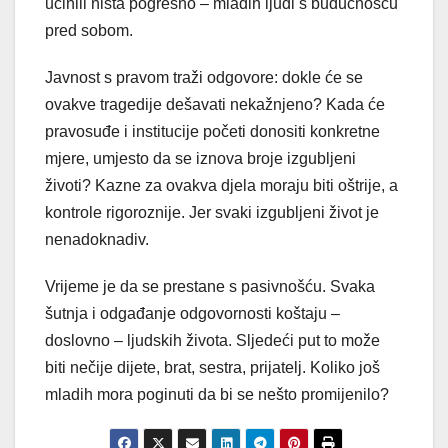
učinili ništa pogrešno – mladih ljudi s budućnošću
pred sobom.
Javnost s pravom traži odgovore: dokle će se
ovakve tragedije dešavati nekažnjeno? Kada će
pravosuđe i institucije početi donositi konkretne
mjere, umjesto da se iznova broje izgubljeni
životi? Kazne za ovakva djela moraju biti oštrije, a
kontrole rigoroznije. Jer svaki izgubljeni život je
nenadoknadiv.
Vrijeme je da se prestane s pasivnošću. Svaka
šutnja i odgađanje odgovornosti koštaju –
doslovno – ljudskih života. Sljedeći put to može
biti nečije dijete, brat, sestra, prijatelj. Koliko još
mladih mora poginuti da bi se nešto promijenilo?