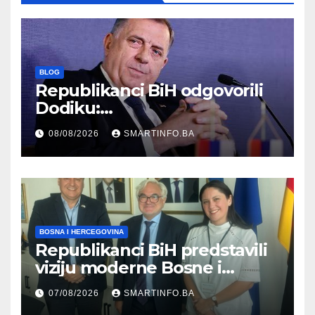
BLOG
Republikanci BiH odgovorili
Dodiku:
Bosanskohercegovačka
08/08/2026
SMARTINFO.BA
kultura postoji i pripada svim
građanima
BOSNA I HERCEGOVINA
Republikanci BiH predstavili
viziju moderne Bosne i
Hercegovine ambasadoru
07/08/2026
SMARTINFO.BA
Njemačke