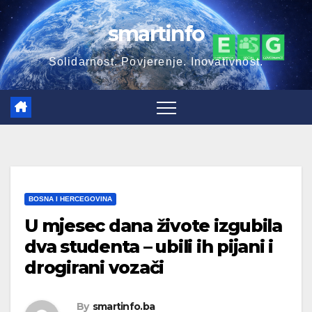
Skip
smartinfo
to
content
Solidarnost. Povjerenje. Inovativnost.
BOSNA I HERCEGOVINA
U mjesec dana živote izgubila
dva studenta – ubili ih pijani i
drogirani vozači
By
smartinfo.ba