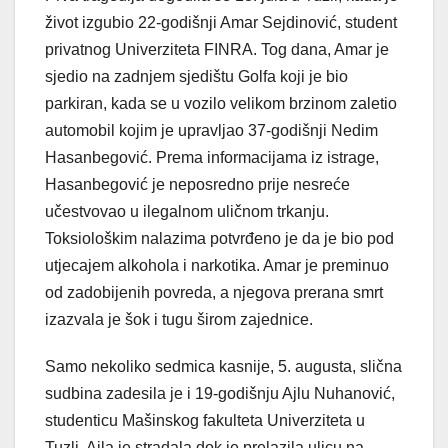
život izgubio 22-godišnji Amar Sejdinović, student
privatnog Univerziteta FINRA. Tog dana, Amar je
sjedio na zadnjem sjedištu Golfa koji je bio
parkiran, kada se u vozilo velikom brzinom zaletio
automobil kojim je upravljao 37-godišnji Nedim
Hasanbegović. Prema informacijama iz istrage,
Hasanbegović je neposredno prije nesreće
učestvovao u ilegalnom uličnom trkanju.
Toksiološkim nalazima potvrđeno je da je bio pod
utjecajem alkohola i narkotika. Amar je preminuo
od zadobijenih povreda, a njegova prerana smrt
izazvala je šok i tugu širom zajednice.
Samo nekoliko sedmica kasnije, 5. augusta, slična
sudbina zadesila je i 19-godišnju Ajlu Nuhanović,
studenticu Mašinskog fakulteta Univerziteta u
Tuzli. Ajla je stradala dok je prelazila ulicu na