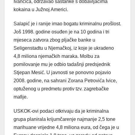
Ivančića, održavao sastanke s dobavljačima
kokaina u Južnoj Americi.
Salapić je i ranije imao bogatu kriminalnu prošlost.
Još 1998. godine osuđen je na 10 godina i tri
mjeseca zatvora zbog pljačke banke u
Seligenstadtu u Njemačkoj, iz koje je ukradeno
4,8 miliona njemačkih maraka. Molbu za
pomilovanje mu je odbio tadašnji predsjednik
Stjepan Mesić. U javnosti se ponovno pojavio
2008. godine, na sahrani Zorana Petrovića Ivice,
optuženog u predmetu protiv tzv. zagrebačke
mafije.
USKOK-ovi podaci otkrivaju da je kriminalna
grupa planirala krijumčarenje najmanje 2,5 tone
marihuane vrijedne 4,8 miliona eura, od čega je u