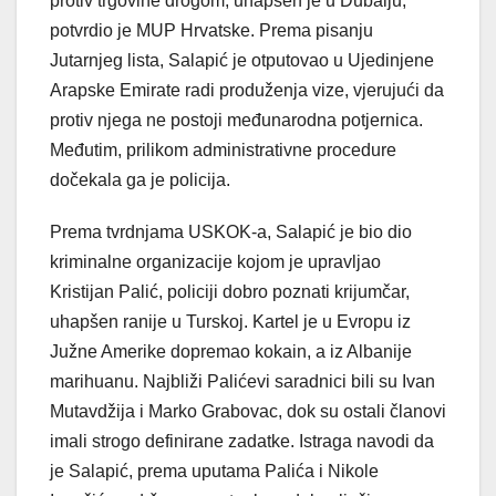
protiv trgovine drogom, uhapšen je u Dubaiju,
potvrdio je MUP Hrvatske. Prema pisanju
Jutarnjeg lista, Salapić je otputovao u Ujedinjene
Arapske Emirate radi produženja vize, vjerujući da
protiv njega ne postoji međunarodna potjernica.
Međutim, prilikom administrativne procedure
dočekala ga je policija.
Prema tvrdnjama USKOK-a, Salapić je bio dio
kriminalne organizacije kojom je upravljao
Kristijan Palić, policiji dobro poznati krijumčar,
uhapšen ranije u Turskoj. Kartel je u Evropu iz
Južne Amerike dopremao kokain, a iz Albanije
marihuanu. Najbliži Palićevi saradnici bili su Ivan
Mutavdžija i Marko Grabovac, dok su ostali članovi
imali strogo definirane zadatke. Istraga navodi da
je Salapić, prema uputama Palića i Nikole