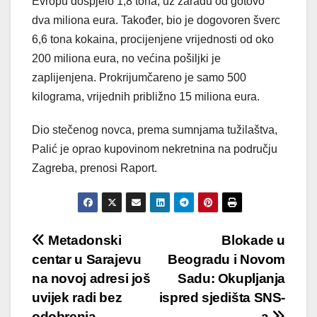
Evropu dospjelo 1,8 tona, uz zaradu od gotovo
dva miliona eura. Također, bio je dogovoren šverc
6,6 tona kokaina, procijenjene vrijednosti od oko
200 miliona eura, no većina pošiljki je
zaplijenjena. Prokrijumčareno je samo 500
kilograma, vrijednih približno 15 miliona eura.
Dio stečenog novca, prema sumnjama tužilaštva,
Palić je oprao kupovinom nekretnina na području
Zagreba, prenosi Raport.
Post
Metadonski
Blokade u
centar u Sarajevu
Beogradu i Novom
navigation
na novoj adresi još
Sadu: Okupljanja
uvijek radi bez
ispred sjedišta SNS-
odobrenja
a