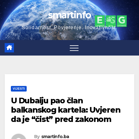
Skip
smartinfo
to
content
Solidarnost. Povjerenje. Inovativnost.
VIJESTI
U Dubaiju pao član
balkanskog kartela: Uvjeren
da je “čist” pred zakonom
By
smartinfo.ba