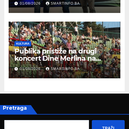
prisustvovao prezentaciji
01/08/2026
SMARTINFO.BA
Federalnog sajma
zapošljavanja
KULTURA
Publika pristiže na drugi
koncert Dine Merlina na
Koševu
01/08/2026
SMARTINFO.BA
Pretraga
TRAŽI