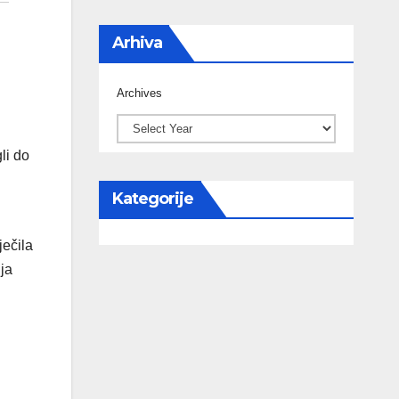
Arhiva
Archives
li do
Kategorije
ječila
ja