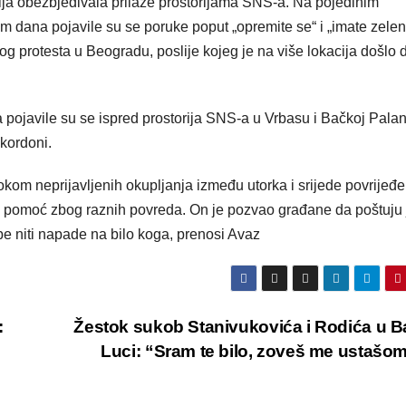
cija obezbjeđivala prilaze prostorijama SNS-a. Na pojedinim
 dana pojavile su se poruke poput „opremite se“ i „imate zele
og protesta u Beogradu, poslije kojeg je na više lokacija došlo 
 pojavile su se ispred prostorija SNS-a u Vrbasu i Bačkoj Palan
 kordoni.
 tokom neprijavljenih okupljanja između utorka i srijede povrijeđ
u pomoć zbog raznih povreda. On je pozvao građane da poštuju 
obe niti napade na bilo koga, prenosi Avaz
:
Žestok sukob Stanivukovića i Rodića u B
Luci: “Sram te bilo, zoveš me ustašo