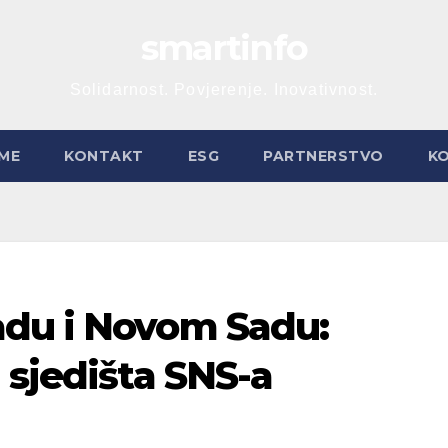
smartinfo
Solidarnost. Povjerenje. Inovativnost.
ME
KONTAKT
ESG
PARTNERSTVO
K
adu i Novom Sadu:
 sjedišta SNS-a