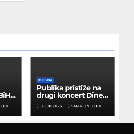
KULTURA
Publika pristiže na
BiH
drugi koncert Dine
Merlina na Koševu
O.BA
01/08/2026
SMARTINFO.BA
ma