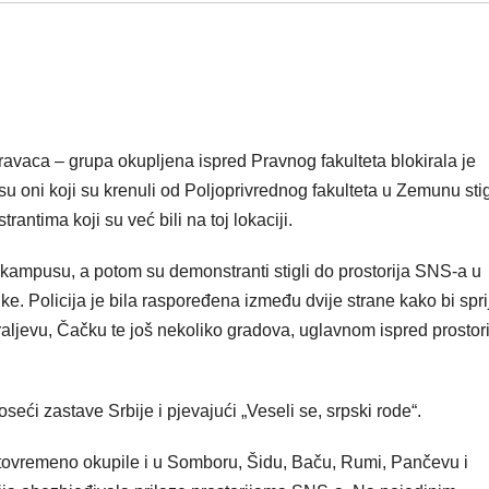
pravaca – grupa okupljena ispred Pravnog fakulteta blokirala je
u oni koji su krenuli od Poljoprivrednog fakulteta u Zemunu stig
antima koji su već bili na toj lokaciji.
ampusu, a potom su demonstranti stigli do prostorija SNS-a u
nke. Policija je bila raspoređena između dvije strane kako bi spri
aljevu, Čačku te još nekoliko gradova, uglavnom ispred prostori
oseći zastave Srbije i pjevajući „Veseli se, srpski rode“.
tovremeno okupile i u Somboru, Šidu, Baču, Rumi, Pančevu i