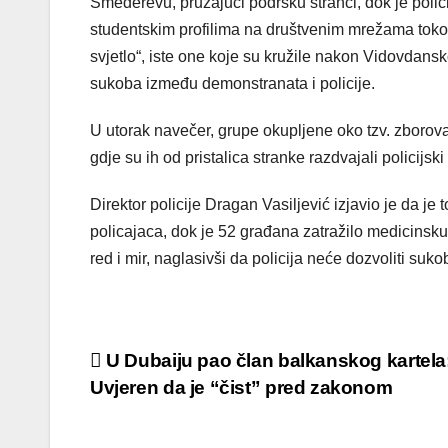
Smederevu, pružajući podršku stranci, dok je poli
studentskim profilima na društvenim mrežama tokom
svjetlo“, iste one koje su kružile nakon Vidovdansk
sukoba između demonstranata i policije.
U utorak navečer, grupe okupljene oko tzv. zborova
gdje su ih od pristalica stranke razdvajali policijski
Direktor policije Dragan Vasiljević izjavio je da je
policajaca, dok je 52 građana zatražilo medicinsk
red i mir, naglasivši da policija neće dozvoliti suk
Post
U Dubaiju pao član balkanskog kartela
Uvjeren da je “čist” pred zakonom
navigation