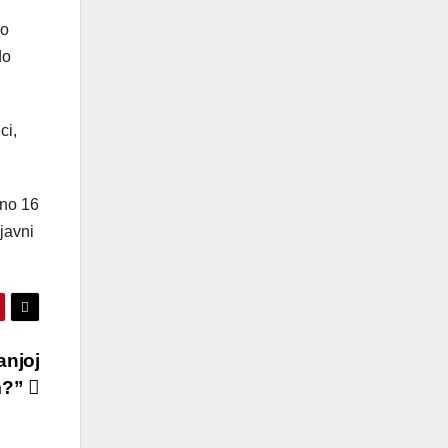
no
do
ci,
eno 16
javni
anjoj
m?”