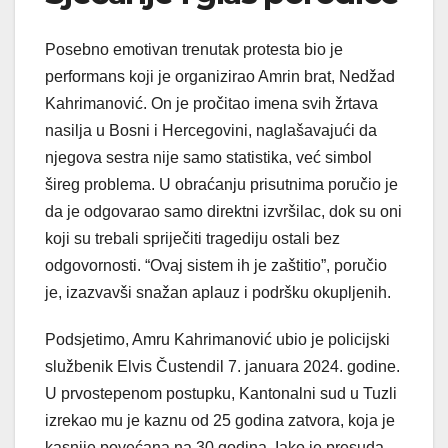
Posebno emotivan trenutak protesta bio je
performans koji je organizirao Amrin brat, Nedžad
Kahrimanović. On je pročitao imena svih žrtava
nasilja u Bosni i Hercegovini, naglašavajući da
njegova sestra nije samo statistika, već simbol
šireg problema. U obraćanju prisutnima poručio je
da je odgovarao samo direktni izvršilac, dok su oni
koji su trebali spriječiti tragediju ostali bez
odgovornosti. “Ovaj sistem ih je zaštitio”, poručio
je, izazvavši snažan aplauz i podršku okupljenih.
Podsjetimo, Amru Kahrimanović ubio je policijski
službenik Elvis Čustendil 7. januara 2024. godine.
U prvostepenom postupku, Kantonalni sud u Tuzli
izrekao mu je kaznu od 25 godina zatvora, koja je
kasnije povećana na 30 godina. Iako je presuda