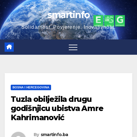
Skip
smartinfo
to
content
Solidarnost. Povjerenje. Inovativnost.
BOSNA I HERCEGOVINA
Tuzla obilježila drugu
godišnjicu ubistva Amre
Kahrimanović
By
smartinfo.ba