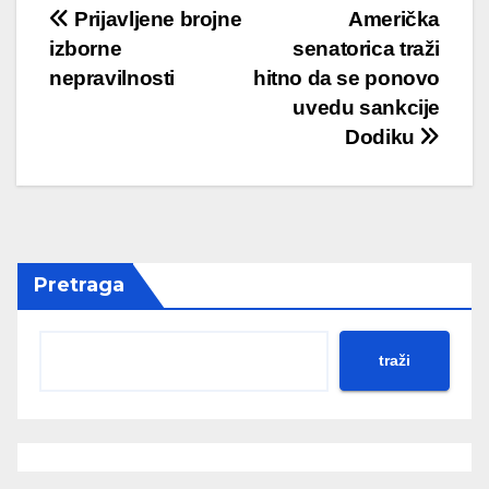
Post
Prijavljene brojne
Američka
izborne
senatorica traži
navigation
nepravilnosti
hitno da se ponovo
uvedu sankcije
Dodiku
Pretraga
traži