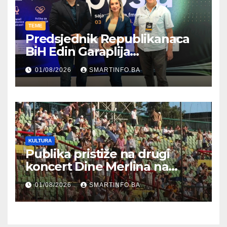
TEME
Predsjednik Republikanaca
BiH Edin Garaplija
prisustvovao prezentaciji
01/08/2026
SMARTINFO.BA
Federalnog sajma
zapošljavanja
KULTURA
Publika pristiže na drugi
koncert Dine Merlina na
Koševu
01/08/2026
SMARTINFO.BA