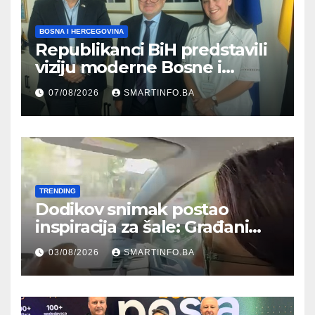
BOSNA I HERCEGOVINA
Republikanci BiH predstavili
viziju moderne Bosne i
Hercegovine ambasadoru
07/08/2026
SMARTINFO.BA
Njemačke
TRENDING
Dodikov snimak postao
inspiracija za šale: Građani
kroz parodiju poslali poruku
03/08/2026
SMARTINFO.BA