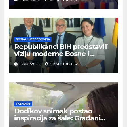
kultura postoji i pripada svim
građanima
BOSNA I HERCEGOVINA
Republikanci BiH predstavili
viziju moderne Bosne i
Hercegovine ambasadoru
07/08/2026
SMARTINFO.BA
Njemačke
TRENDING
Dodikov snimak postao
inspiracija za šale: Građani
kroz parodiju poslali poruku