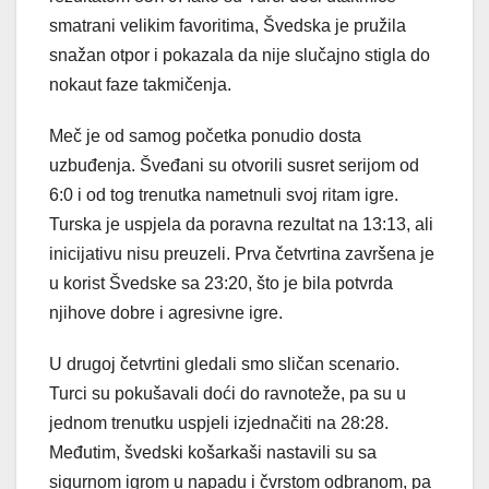
smatrani velikim favoritima, Švedska je pružila
snažan otpor i pokazala da nije slučajno stigla do
nokaut faze takmičenja.
Meč je od samog početka ponudio dosta
uzbuđenja. Šveđani su otvorili susret serijom od
6:0 i od tog trenutka nametnuli svoj ritam igre.
Turska je uspjela da poravna rezultat na 13:13, ali
inicijativu nisu preuzeli. Prva četvrtina završena je
u korist Švedske sa 23:20, što je bila potvrda
njihove dobre i agresivne igre.
U drugoj četvrtini gledali smo sličan scenario.
Turci su pokušavali doći do ravnoteže, pa su u
jednom trenutku uspjeli izjednačiti na 28:28.
Međutim, švedski košarkaši nastavili su sa
sigurnom igrom u napadu i čvrstom odbranom, pa