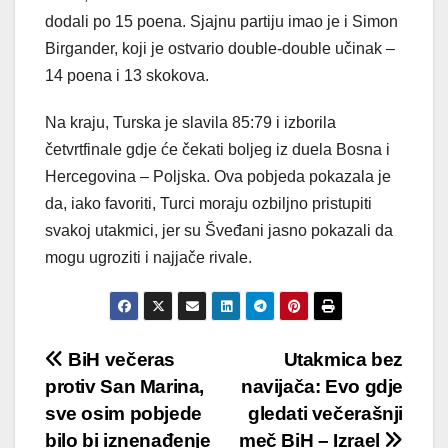
dodali po 15 poena. Sjajnu partiju imao je i Simon
Birgander, koji je ostvario double-double učinak –
14 poena i 13 skokova.
Na kraju, Turska je slavila 85:79 i izborila
četvrtfinale gdje će čekati boljeg iz duela Bosna i
Hercegovina – Poljska. Ova pobjeda pokazala je
da, iako favoriti, Turci moraju ozbiljno pristupiti
svakoj utakmici, jer su Šveđani jasno pokazali da
mogu ugroziti i najjače rivale.
Post
BiH večeras
Utakmica bez
protiv San Marina,
navijača: Evo gdje
navigation
sve osim pobjede
gledati večerašnji
bilo bi iznenađenje
meč BiH – Izrael