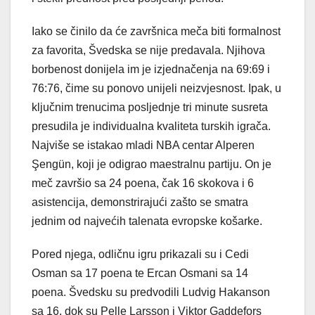
Iako se činilo da će završnica meča biti formalnost
za favorita, Švedska se nije predavala. Njihova
borbenost donijela im je izjednačenja na 69:69 i
76:76, čime su ponovo unijeli neizvjesnost. Ipak, u
ključnim trenucima posljednje tri minute susreta
presudila je individualna kvaliteta turskih igrača.
Najviše se istakao mladi NBA centar Alperen
Şengün, koji je odigrao maestralnu partiju. On je
meč završio sa 24 poena, čak 16 skokova i 6
asistencija, demonstrirajući zašto se smatra
jednim od najvećih talenata evropske košarke.
Pored njega, odličnu igru prikazali su i Cedi
Osman sa 17 poena te Ercan Osmani sa 14
poena. Švedsku su predvodili Ludvig Hakanson
sa 16, dok su Pelle Larsson i Viktor Gaddefors