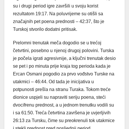
su i drugi period igre završili u svoju korist
rezultatom 19:17. Na poluvrijeme su otišli sa
značajnih pet poena prednosti – 42:37, što je
Turskoj stvorilo dodatni pritisak.
Prelomni trenutak meča dogodio se u trećoj
četvrtini, posebno u njenoj drugoj polovini. Turska
je počela igrati agresivnije, a ključni trenutak desio
se pet i po minuta prije kraja tog perioda kada je
Ercan Osmani pogodio za prvo vođstvo Turske na
utakmici – 46:44. Od tada je inicijativa u
potpunosti prešla na stranu Turaka. Tokom treće
dionice uspjeli su napraviti seriju poena, steći
dvocifrenu prednost, a u jednom trenutku vodili su
i sa 61:50. Treća četvrtina završena je uvjerljivih
26:13 za Tursku, čime su preokrenuli tok utakmice
i stekli prednost pred posljednji period.