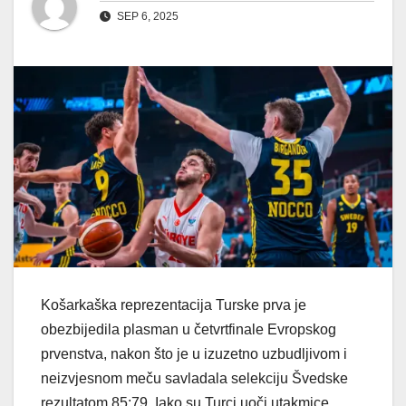
SEP 6, 2025
Košarkaška reprezentacija Turske prva je
obezbijedila plasman u četvrtfinale Evropskog
prvenstva, nakon što je u izuzetno uzbudljivom i
neizvjesnom meču savladala selekciju Švedske
rezultatom 85:79. Iako su Turci uoči utakmice