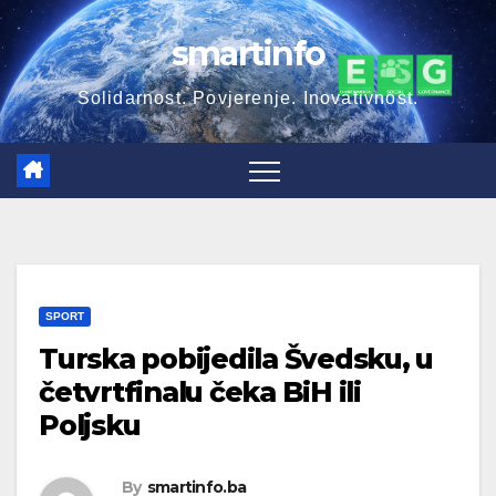
Skip
smartinfo
to
content
Solidarnost. Povjerenje. Inovativnost.
SPORT
Turska pobijedila Švedsku, u
četvrtfinalu čeka BiH ili
Poljsku
By
smartinfo.ba