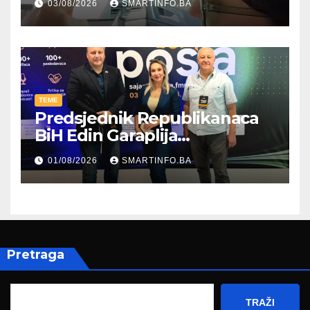
03/08/2026
SMARTINFO.BA
TEME
Predsjednik Republikanaca
BiH Edin Garaplija
prisustvovao prezentaciji
01/08/2026
SMARTINFO.BA
Federalnog sajma
zapošljavanja
Pretraga
TRAŽI