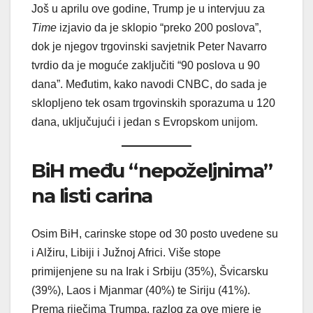
Još u aprilu ove godine, Trump je u intervjuu za
Time
izjavio da je sklopio “preko 200 poslova”,
dok je njegov trgovinski savjetnik Peter Navarro
tvrdio da je moguće zaključiti “90 poslova u 90
dana”. Međutim, kako navodi CNBC, do sada je
sklopljeno tek osam trgovinskih sporazuma u 120
dana, uključujući i jedan s Evropskom unijom.
BiH među “nepoželjnima”
na listi carina
Osim BiH, carinske stope od 30 posto uvedene su
i Alžiru, Libiji i Južnoj Africi. Više stope
primijenjene su na Irak i Srbiju (35%), Švicarsku
(39%), Laos i Mjanmar (40%) te Siriju (41%).
Prema riječima Trumpa, razlog za ove mjere je