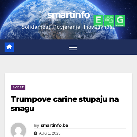
Skip
smartinfo
to
content
Solidarnost. Povjerenje. Inovativnost.
SVIJET
Trumpove carine stupaju na
snagu
By
smartinfo.ba
AUG 1, 2025