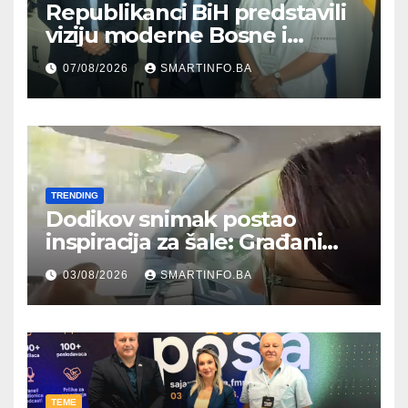
Republikanci BiH predstavili
viziju moderne Bosne i
Hercegovine ambasadoru
07/08/2026
SMARTINFO.BA
Njemačke
TRENDING
Dodikov snimak postao
inspiracija za šale: Građani
kroz parodiju poslali poruku
03/08/2026
SMARTINFO.BA
TEME