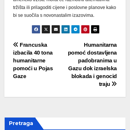
tržišta ili prilagoditi cijene i poslovne planove kako
bi se suočila s novonastalim izazovima.
Post
Francuska
Humanitarna
izbacila 40 tona
pomoć dostavljena
navigation
humanitarne
padobranima u
pomoći u Pojas
Gazu dok izraelska
Gaze
blokada i genocid
traju
Pretraga