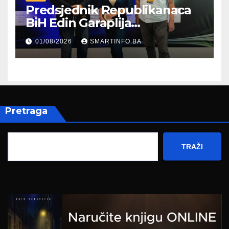
Predsjednik Republikanaca
BiH Edin Garaplija
prisustvovao prezentaciji
01/08/2026
SMARTINFO.BA
Federalnog sajma
zapošljavanja
Pretraga
TRAŽI