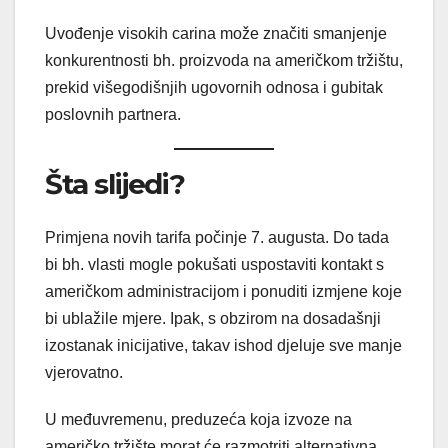
Uvođenje visokih carina može značiti smanjenje
konkurentnosti bh. proizvoda na američkom tržištu,
prekid višegodišnjih ugovornih odnosa i gubitak
poslovnih partnera.
Šta slijedi?
Primjena novih tarifa počinje 7. augusta. Do tada
bi bh. vlasti mogle pokušati uspostaviti kontakt s
američkom administracijom i ponuditi izmjene koje
bi ublažile mjere. Ipak, s obzirom na dosadašnji
izostanak inicijative, takav ishod djeluje sve manje
vjerovatno.
U međuvremenu, preduzeća koja izvoze na
američko tržište morat će razmotriti alternativna