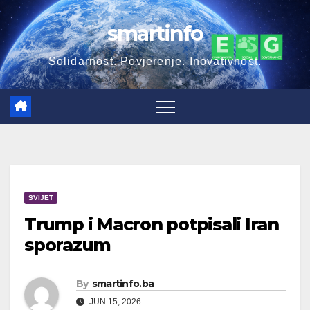
Skip
smartinfo
to
content
Solidarnost. Povjerenje. Inovativnost.
SVIJET
Trump i Macron potpisali Iran
sporazum
By
smartinfo.ba
JUN 15, 2026