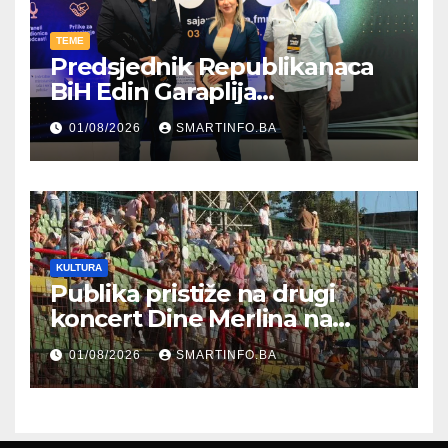
TEME
Predsjednik Republikanaca
BiH Edin Garaplija
prisustvovao prezentaciji
01/08/2026
SMARTINFO.BA
Federalnog sajma
zapošljavanja
KULTURA
Publika pristiže na drugi
koncert Dine Merlina na
Koševu
01/08/2026
SMARTINFO.BA