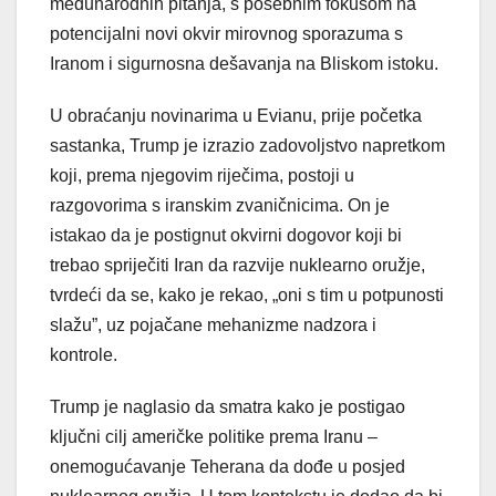
međunarodnih pitanja, s posebnim fokusom na
potencijalni novi okvir mirovnog sporazuma s
Iranom i sigurnosna dešavanja na Bliskom istoku.
U obraćanju novinarima u Evianu, prije početka
sastanka, Trump je izrazio zadovoljstvo napretkom
koji, prema njegovim riječima, postoji u
razgovorima s iranskim zvaničnicima. On je
istakao da je postignut okvirni dogovor koji bi
trebao spriječiti Iran da razvije nuklearno oružje,
tvrdeći da se, kako je rekao, „oni s tim u potpunosti
slažu”, uz pojačane mehanizme nadzora i
kontrole.
Trump je naglasio da smatra kako je postigao
ključni cilj američke politike prema Iranu –
onemogućavanje Teherana da dođe u posjed