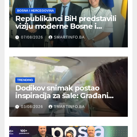
BOSNA I HERCEGOVINA
Republikanci BiH predstavili
viziju moderne Bosne i
Hercegovine ambasadoru
07/08/2026
SMARTINFO.BA
Njemačke
TRENDING
Dodikov snimak postao
inspiracija za šale: Građani
kroz parodiju poslali poruku
03/08/2026
SMARTINFO.BA