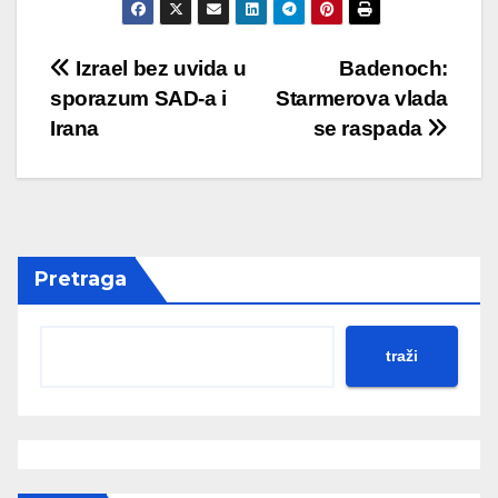
Post
Izrael bez uvida u
Badenoch:
sporazum SAD-a i
Starmerova vlada
navigation
Irana
se raspada
Pretraga
traži