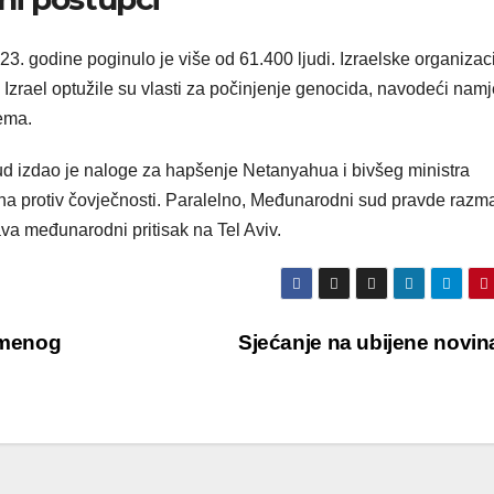
. godine poginulo je više od 61.400 ljudi. Izraelske organizac
– Izrael optužile su vlasti za počinjenje genocida, navodeći nam
tema.
d izdao je naloge za hapšenje Netanyahua i bivšeg ministra
ina protiv čovječnosti. Paralelno, Međunarodni sud pravde razm
ava međunarodni pritisak na Tel Aviv.
emenog
Sjećanje na ubijene novi