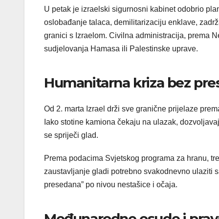
U petak je izraelski sigurnosni kabinet odobrio 
oslobađanje talaca, demilitarizaciju enklave, zadr
granici s Izraelom. Civilna administracija, prema 
sudjelovanja Hamasa ili Palestinske uprave.
Humanitarna kriza bez pr
Od 2. marta Izrael drži sve granične prijelaze pr
Iako stotine kamiona čekaju na ulazak, dozvoljava
se spriječi glad.
Prema podacima Svjetskog programa za hranu, tre
zaustavljanje gladi potrebno svakodnevno ulaziti 
presedana” po nivou nestašice i očaja.
Međunarodne osude i prav