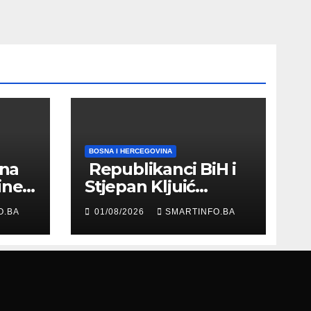
BOSNA I HERCEGOVINA
 na
Republikanci BiH i
ine
Stjepan Kljuić
evu
razgovarali o
O.BA
01/08/2026
SMARTINFO.BA
evropskom putu
Bosne i
Hercegovine