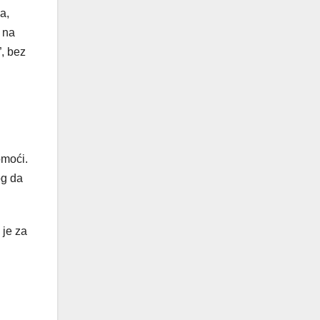
a,
 na
”, bez
omoći.
og da
 je za