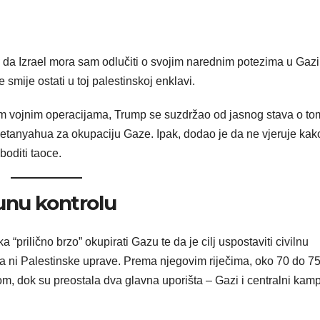
 da Izrael mora sam odlučiti o svojim narednim potezima u Gazi,
mije ostati u toj palestinskoj enklavi.
kim vojnim operacijama, Trump se suzdržao od jasnog stava o t
etanyahua za okupaciju Gaze. Ipak, dodao je da ne vjeruje kak
oditi taoce.
unu kontrolu
“prilično brzo” okupirati Gazu te da je cilj uspostaviti civilnu
a ni Palestinske uprave. Prema njegovim riječima, oko 70 do 7
om, dok su preostala dva glavna uporišta – Gazi i centralni kam