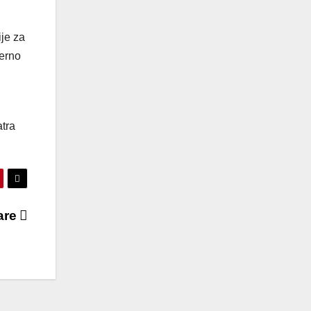
ije za
jerno
atra
nare