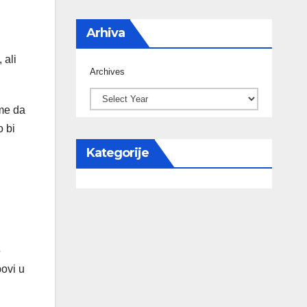
Arhiva
 ali
Archives
ome da
o bi
Kategorije
5
povi u