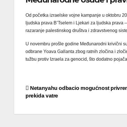
Od početka izraelske vojne kampanje u oktobru 2023
ljudska prava B’Tselem i Ljekari za ljudska prava 
razaranje palestinskog društva i zdravstvenog sis
U novembru prošle godine Međunarodni krivični su
odbrane Yoava Gallanta zbog ratnih zločina i zloč
tužbu protiv Izraela za genocid, što dodatno pojač
Post
Netanyahu odbacio mogućnost privr
prekida vatre
navigation