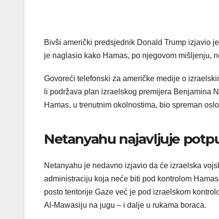
Bivši američki predsjednik Donald Trump izjavio je
je naglasio kako Hamas, po njegovom mišljenju, ne s
Govoreći telefonski za američke medije o izraels
li podržava plan izraelskog premijera Benjamina N
Hamas, u trenutnim okolnostima, bio spreman oslob
Netanyahu najavljuje potp
Netanyahu je nedavno izjavio da će izraelska vojska 
administraciju koja neće biti pod kontrolom Hamas
posto teritorije Gaze već je pod izraelskom kontrol
Al-Mawasiju na jugu – i dalje u rukama boraca.