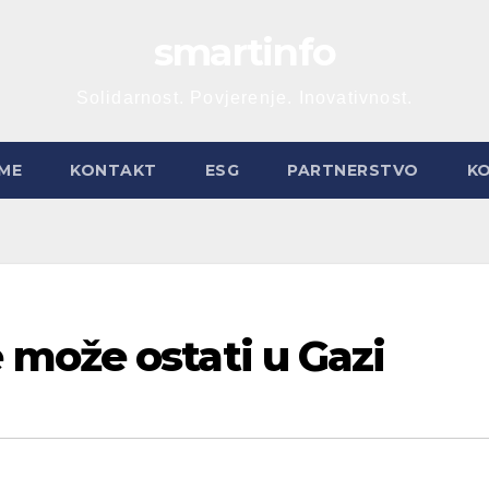
smartinfo
Solidarnost. Povjerenje. Inovativnost.
ME
KONTAKT
ESG
PARTNERSTVO
K
može ostati u Gazi