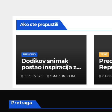
Ako ste propustili
TRENDING
TEME
Dodikov snimak
Pred
postao inspiracija za
Rep
šale: Građani kroz
Edin
03/08/2026
SMARTINFO.BA
01/08
parodiju poslali
pris
poruku
prez
Fed
zapo
Pretraga