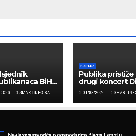
KULTURA
sjednik
Publika pristiže
ublikanaca BiH
drugi koncert D
 Garaplija
Merlina na Koš
/2026
SMARTINFO.BA
01/08/2026
SMARTINF
ustvovao
entaciji
eralnog sajma
šljavanja
Nevjerovatna priča o gospodarima života i smrti u