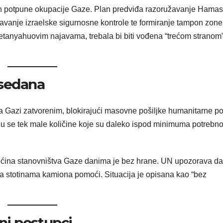
plan potpune okupacije Gaze. Plan predviđa razoružavanje Hamas
žavanje izraelske sigurnosne kontrole te formiranje tampon zone
Netanyahuovim najavama, trebala bi biti vođena “trećom stranom
esedana
ema Gazi zatvorenim, blokirajući masovne pošiljke humanitarne p
ju se tek male količine koje su daleko ispod minimuma potrebn
ćina stanovništva Gaze danima je bez hrane. UN upozorava da
sa stotinama kamiona pomoći. Situacija je opisana kao “bez
ni postupci