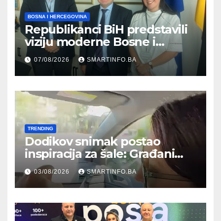
BOSNA I HERCEGOVINA
Republikanci BiH predstavili
viziju moderne Bosne i
Hercegovine ambasadoru
07/08/2026
SMARTINFO.BA
Njemačke
TRENDING
Dodikov snimak postao
inspiracija za šale: Građani
kroz parodiju poslali poruku
03/08/2026
SMARTINFO.BA