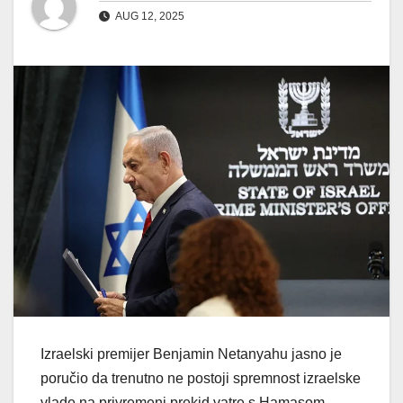
AUG 12, 2025
Izraelski premijer Benjamin Netanyahu jasno je
poručio da trenutno ne postoji spremnost izraelske
vlade na privremeni prekid vatre s Hamasom,