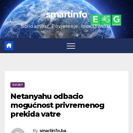
Skip
smartinfo
to
content
Solidarnost. Povjerenje. Inovativnost.
SVIJET
Netanyahu odbacio
mogućnost privremenog
prekida vatre
By
smartinfo.ba