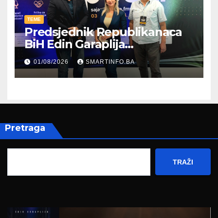
TEME
Predsjednik Republikanaca
BiH Edin Garaplija
prisustvovao prezentaciji
01/08/2026
SMARTINFO.BA
Federalnog sajma
zapošljavanja
Pretraga
TRAŽI