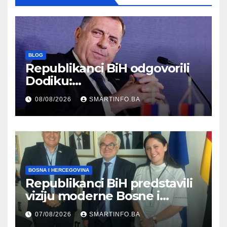
BLOG
Republikanci BiH odgovorili
Dodiku:
Bosanskohercegovačka
08/08/2026
SMARTINFO.BA
kultura postoji i pripada svim
građanima
BOSNA I HERCEGOVINA
Republikanci BiH predstavili
viziju moderne Bosne i
Hercegovine ambasadoru
07/08/2026
SMARTINFO.BA
Njemačke