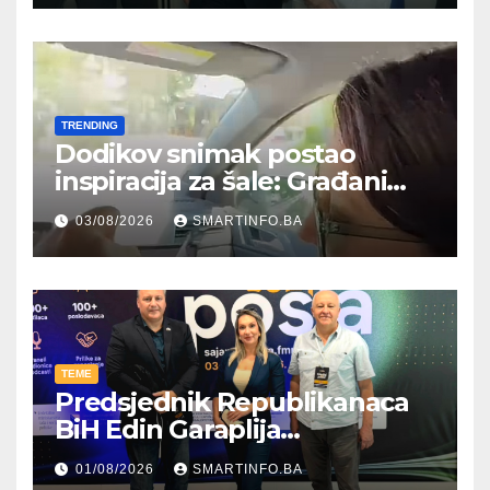
TRENDING
Dodikov snimak postao
inspiracija za šale: Građani
kroz parodiju poslali poruku
03/08/2026
SMARTINFO.BA
TEME
Predsjednik Republikanaca
BiH Edin Garaplija
prisustvovao prezentaciji
01/08/2026
SMARTINFO.BA
Federalnog sajma