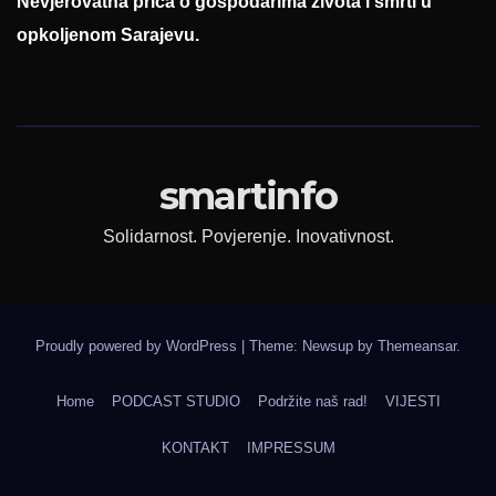
Nevjerovatna priča o gospodarima života i smrti u
opkoljenom Sarajevu.
smartinfo
Solidarnost. Povjerenje. Inovativnost.
Proudly powered by WordPress
|
Theme: Newsup by
Themeansar
.
Home
PODCAST STUDIO
Podržite naš rad!
VIJESTI
KONTAKT
IMPRESSUM