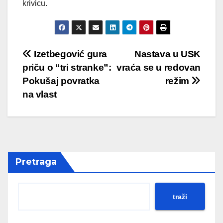
krivicu.
Post
Izetbegović gura
Nastava u USK
priču o “tri stranke”:
vraća se u redovan
navigation
Pokušaj povratka
režim
na vlast
Pretraga
traži