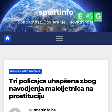
Skip
smartinfo
to
content
Solidarnost. Povjerenje. Inovativnost.
BOSNA I HERCEGOVINA
Tri policajca uhapšena zbog
navodjenja maloljetnica na
prostituciju
By
smartinfo.ba