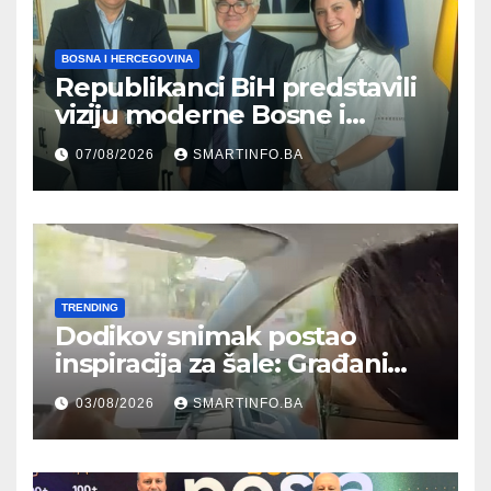
BOSNA I HERCEGOVINA
Republikanci BiH predstavili
viziju moderne Bosne i
Hercegovine ambasadoru
07/08/2026
SMARTINFO.BA
Njemačke
TRENDING
Dodikov snimak postao
inspiracija za šale: Građani
kroz parodiju poslali poruku
03/08/2026
SMARTINFO.BA