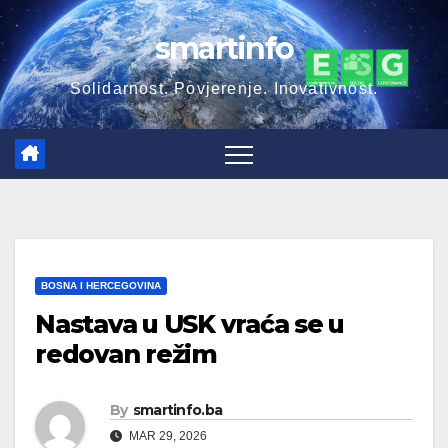
Skip
smartinfo
to
content
Solidarnost. Povjerenje. Inovativnost.
BOSNA I HERCEGOVINA
Nastava u USK vraća se u
redovan režim
By
smartinfo.ba
MAR 29, 2026