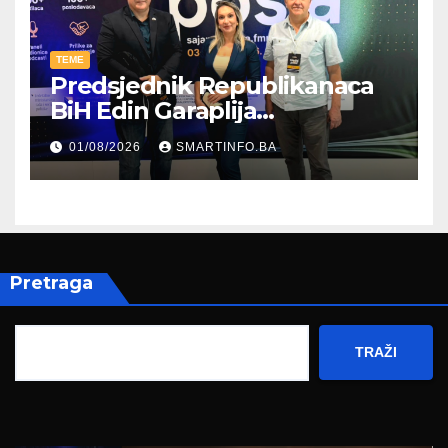
TEME
Predsjednik Republikanaca
BiH Edin Garaplija
prisustvovao prezentaciji
01/08/2026
SMARTINFO.BA
Federalnog sajma
zapošljavanja
Pretraga
TRAŽI