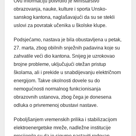
Ovu informaciju potvrdilo je Ministarstvo
obrazovanja, nauke, kulture i sporta Unsko-
sanskog kantona, naglašavajući da su se stekli
uslovi za povratak učenika u školske klupe.
Podsjećamo, nastava je bila obustavljena u petak,
27. marta, zbog obilnih snježnih padavina koje su
zahvatile veći dio kantona. Snijeg je uzrokovao
brojne probleme, uključujući otežan pristup
školama, ali i prekide u snabdijevanju električnom
energijom. Takve okolnosti dovele su do
nemogućnosti normalnog funkcionisanja
obrazovnih ustanova, zbog čega je donesena
odluka o privremenoj obustavi nastave.
Poboljšanjem vremenskih prilika i stabilizacijom
elektroenergetske mreže, nadležne institucije
procijenile su da je sigurno nastaviti redovan