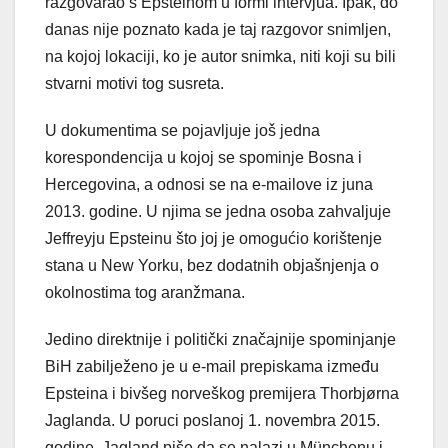
razgovarao s Epsteinom u formi intervjua. Ipak, do
danas nije poznato kada je taj razgovor snimljen,
na kojoj lokaciji, ko je autor snimka, niti koji su bili
stvarni motivi tog susreta.
U dokumentima se pojavljuje još jedna
korespondencija u kojoj se spominje Bosna i
Hercegovina, a odnosi se na e-mailove iz juna
2013. godine. U njima se jedna osoba zahvaljuje
Jeffreyju Epsteinu što joj je omogućio korištenje
stana u New Yorku, bez dodatnih objašnjenja o
okolnostima tog aranžmana.
Jedino direktnije i politički značajnije spominjanje
BiH zabilježeno je u e-mail prepiskama između
Epsteina i bivšeg norveškog premijera Thorbjørna
Jaglanda. U poruci poslanoj 1. novembra 2015.
godine, Jagland piše da se nalazi u Münchenu i