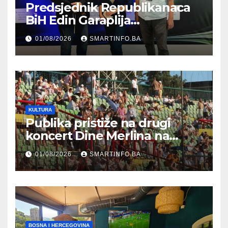
Predsjednik Republikanaca
BiH Edin Garaplija
prisustvovao prezentaciji
01/08/2026
SMARTINFO.BA
Federalnog sajma
zapošljavanja
KULTURA
Publika pristiže na drugi
koncert Dine Merlina na
Koševu
01/08/2026
SMARTINFO.BA
BOSNA I HERCEGOVINA