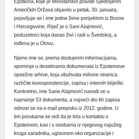
Epsteina, koje je Ministarstvo pravde Sjedinjenih
Američkih Država objavilo u petak, 30. januara,
pojavljuje se i ime jedne žene porijeklom iz Bosne
i Hercegovine. Riječ je o Sani Alajmović,
poduzetnici koja danas živi i radi u Švedskoj, a
rođena je u Olovu.
Njeno ime se, prema dostupnim informacijama,
spominje u desetinama dokumenata iz Epsteinove
opsežne arhive, koja obuhvata milione stranica
različite korespondencije, zapisa i internih bilješki.
Konkretno, ime Sane Alajmović navodi se u
najmanje 53 dokumenta, a najveći dio tih zapisa
odnosi se na e-mail prepisku iz 2012. godine. U
tim porukama se vidi da je bila u kontaktu s
Epsteinom, kao i s osobama iz njegovog najužeg
kruga saradnika, uglavnom oko organizacije i