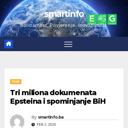
Skip
smartinfo
to
content
Solidarnost. Povjerenje. Inovativnost.
TEME
Tri miliona dokumenata
Epsteina i spominjanje BiH
By
smartinfo.ba
FEB 2, 2026