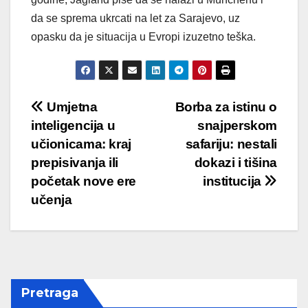
da se sprema ukrcati na let za Sarajevo, uz
opasku da je situacija u Evropi izuzetno teška.
Post
Umjetna
Borba za istinu o
inteligencija u
snajperskom
navigation
učionicama: kraj
safariju: nestali
prepisivanja ili
dokazi i tišina
početak nove ere
institucija
učenja
Pretraga