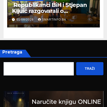
Republikanci BiH i Stjepan
Kljuić razgovarali o
evropskom putu Bosne i
01/08/2026
SMARTINFO.BA
Hercegovine
Pretraga
TRAŽI