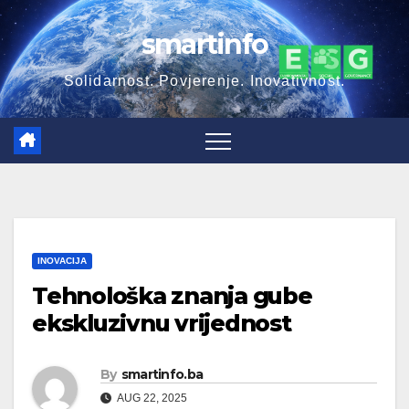
Skip
smartinfo
to
content
Solidarnost. Povjerenje. Inovativnost.
INOVACIJA
Tehnološka znanja gube
ekskluzivnu vrijednost
By
smartinfo.ba
AUG 22, 2025