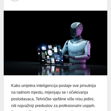
Kako umjetna inteligencija postaje sve prisutnija
na radnom mjestu, mijenjaju se i očekivanja
poslodavaca. Tehničke vještine više nisu jedini,
niti najvažniji preduslov za profesionalni uspjeh.