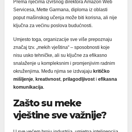
Prema riječima izvršnog direktora Amazon Web
Servicesa, Mette Garmana, diploma iz oblasti
poput mašinskog učenja može biti korisna, ali nije
ključna za većinu poslova budućnosti.
Umjesto toga, organizacije sve više prepoznaju
značaj tzv. „mekih vještina“ – sposobnosti koje
nisu usko tehničke, ali su ključne za efikasno
snalaženje u kompleksnim i promjenjivim radnim
okruženjima. Među njima se izdvajaju
kritičko
mišljenje
,
kreativnost
,
prilagodljivost
i
efikasna
komunikacija
.
Zašto su meke
vještine sve važnije?
U sve većem broju industrija, umjetna inteligencija