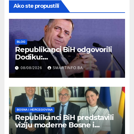
Ako ste propustili
BLOG
Republikanci BiH odgovorili
Dodiku:
Bosanskohercegovačka
08/08/2026
SMARTINFO.BA
kultura postoji i pripada svim
građanima
BOSNA I HERCEGOVINA
Republikanci BiH predstavili
viziju moderne Bosne i
Hercegovine ambasadoru