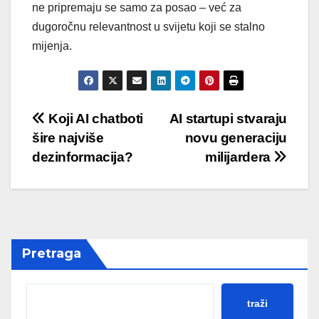
ne pripremaju se samo za posao – već za
dugoročnu relevantnost u svijetu koji se stalno
mijenja.
Post
Koji AI chatboti
AI startupi stvaraju
šire najviše
novu generaciju
navigation
dezinformacija?
milijardera
Pretraga
traži