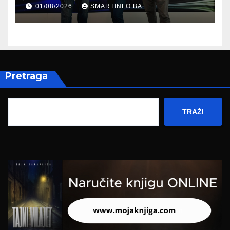
prisustvovao prezentaciji
01/08/2026
SMARTINFO.BA
Federalnog sajma
zapošljavanja
Pretraga
TRAŽI