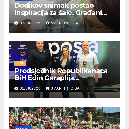
Dodikov snimak postao
inspiracija za šale: Građani
kroz parodiju poslali poruku
03/08/2026
SMARTINFO.BA
TEME
Predsjednik Republikanaca
BiH Edin Garaplija
prisustvovao prezentaciji
01/08/2026
SMARTINFO.BA
Federalnog sajma
zapošljavanja
KULTURA