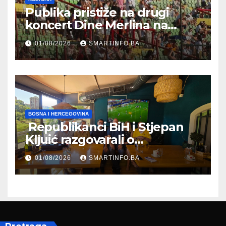
Publika pristiže na drugi
koncert Dine Merlina na
Koševu
01/08/2026
SMARTINFO.BA
BOSNA I HERCEGOVINA
Republikanci BiH i Stjepan
Kljuić razgovarali o
evropskom putu Bosne i
01/08/2026
SMARTINFO.BA
Hercegovine