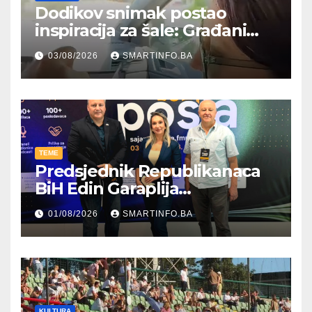
Dodikov snimak postao
inspiracija za šale: Građani
kroz parodiju poslali poruku
03/08/2026
SMARTINFO.BA
TEME
Predsjednik Republikanaca
BiH Edin Garaplija
prisustvovao prezentaciji
01/08/2026
SMARTINFO.BA
Federalnog sajma
zapošljavanja
KULTURA