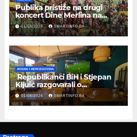
Publika pristiže na drugi
koncert Dine Merlina na
Koševu
01/08/2026
SMARTINFO.BA
BOSNA I HERCEGOVINA
Republikanci BiH i Stjepan
Kljuić razgovarali o
evropskom putu Bosne i
01/08/2026
SMARTINFO.BA
Hercegovine