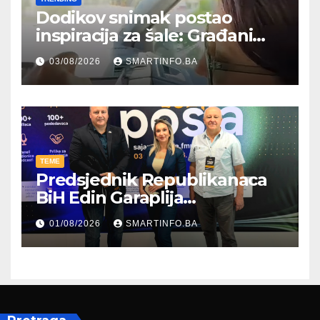
Dodikov snimak postao
inspiracija za šale: Građani
kroz parodiju poslali poruku
03/08/2026
SMARTINFO.BA
TEME
Predsjednik Republikanaca
BiH Edin Garaplija
prisustvovao prezentaciji
01/08/2026
SMARTINFO.BA
Federalnog sajma
zapošljavanja