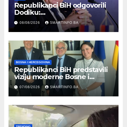
Republikanci BiH odgovorili
Dodiku:
Bosanskohercegovačka
08/08/2026
SMARTINFO.BA
kultura postoji i pripada svim
građanima
BOSNA I HERCEGOVINA
Republikanci BiH predstavili
viziju moderne Bosne i
Hercegovine ambasadoru
07/08/2026
SMARTINFO.BA
Njemačke
TRENDING