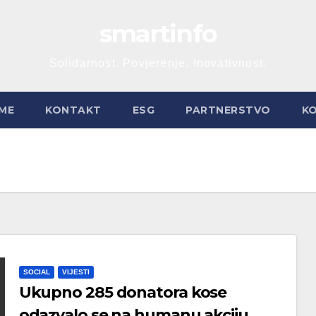
smartinfo
Solidarnost. Povjerenje. Inovativnost.
ME
KONTAKT
ESG
PARTNERSTVO
K
SOCIAL
VIJESTI
Ukupno 285 donatora kose
odazvalo se na humanu akciju