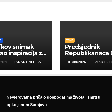
G
TEME
ikov snimak
Predsjednik
ao inspiracija za
Republikanaca 
: Građani kroz
Edin Garaplija
/2026
SMARTINFO.BA
01/08/2026
SMARTINF
diju poslali
prisustvovao
uku
prezentaciji
Federalnog saj
zapošljavanja
Nevjerovatna priča o gospodarima života i smrti u
opkoljenom Sarajevu.