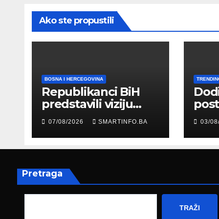
Ako ste propustili
BOSNA I HERCEGOVINA
TRENDIN
Republikanci BiH
Dod
predstavili viziju
post
moderne Bosne i
šale
07/08/2026
SMARTINFO.BA
03/08
Hercegovine
paro
ambasadoru
por
Njemačke
Pretraga
TRAŽI