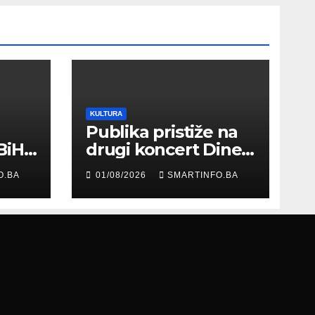
KULTURA
Publika pristiže na
BiH
drugi koncert Dine
Merlina na Koševu
O.BA
01/08/2026
SMARTINFO.BA
ma