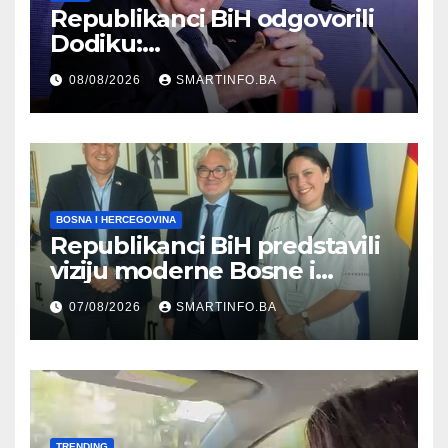
Republikanci BiH odgovorili
Dodiku:
Bosanskohercegovačka
08/08/2026
SMARTINFO.BA
kultura postoji i pripada svim
građanima
BOSNA I HERCEGOVINA
Republikanci BiH predstavili
viziju moderne Bosne i
Hercegovine ambasadoru
07/08/2026
SMARTINFO.BA
Njemačke
TRENDING