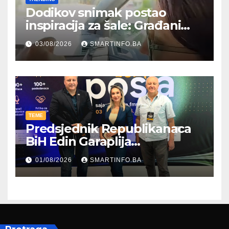
Dodikov snimak postao
inspiracija za šale: Građani
kroz parodiju poslali poruku
03/08/2026
SMARTINFO.BA
TEME
Predsjednik Republikanaca
BiH Edin Garaplija
prisustvovao prezentaciji
01/08/2026
SMARTINFO.BA
Federalnog sajma
zapošljavanja